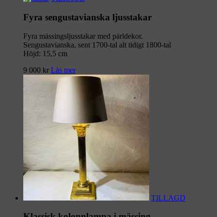
Fyra sengustavianska ljusstakar
Fyra mässingsljusstakar med pärldekor.
Sengustavianska, sent 1700-tal alt tidigt 1800-tal
Höjd: 15,5 cm
9 000
kr
Läs mer
TILLAGD
Klassisk kolonnlampa i mässing