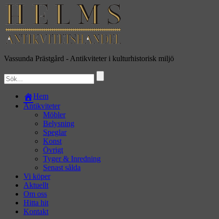
Vassunda Prästgård
- Antikviteter i kulturhistorisk miljö
Hem
Antikviteter
Möbler
Belysning
Speglar
Konst
Övrigt
Tyger & Inredning
Senast sålda
Vi köper
Aktuellt
Om oss
Hitta hit
Kontakt