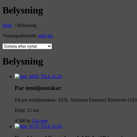
Belysning
Hem
/ Belysning
Visningsalternativ
grid
list
Belysning
TILLAGD
Par tennljusstakar
Ett par tennljusstakar- AEB, Abraham Emanuel Bjurström (183
Höjd: 12 cm
4 500
kr
Läs mer
TILLAGD