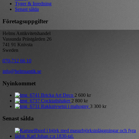
Tyger & Inredning
Senast sålda
Företagsuppgifter
Helms Antikvitetshandel
Vassunda Prästgården 26
741 91 Knivsta
Sweden
070-712 66 10
info@helmsantik.se
Nyinkommet
Bricka Art Deco
2 600
kr
Cocktailshaker
2 800
kr
Rakknivsetui i mahogny
3 300
kr
Senast sålda