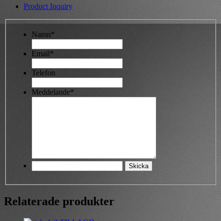
Product Inquiry
Namn*
Email*
Telefon
Meddelande*
Relaterade produkter