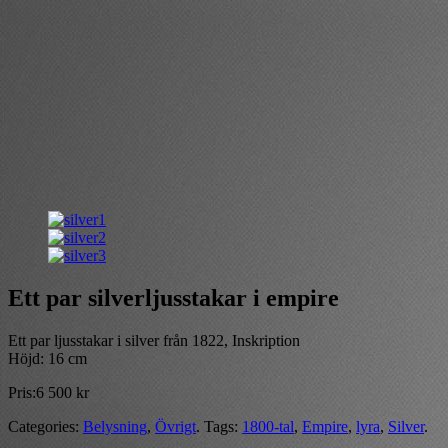
Ett par silverljusstakar i empire
Ett par ljusstakar i silver från 1822, Inskription
Höjd: 16 cm
Pris:
6 500
kr
Categories:
Belysning
,
Övrigt
.
Tags:
1800-tal
,
Empire
,
lyra
,
Silver
.