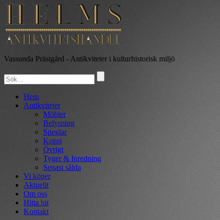
Vassunda Prästgård
- Antikviteter i kulturhistorisk miljö
Hem
Antikviteter
Möbler
Belysning
Speglar
Konst
Övrigt
Tyger & Inredning
Senast sålda
Vi köper
Aktuellt
Om oss
Hitta hit
Kontakt