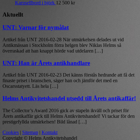
Karusellbord i björk
12 500
kr
Aktuellt
UNT: Varnar för nymålat
Artikel från UNT 2016-02-28 När utmärkelsen delades ut vid
Antikmässan i Stockholm förra helgen blev Niklas Helms så
överraskad att han knappt hörde vad utdelaren […]
UNT: Han är Årets antikhandlare
Artikel från UNT 2016-02-23 Det känns förstås hedrande att få det
finaste priset i branschen, säger han och jämför det med en
Oscarsstatyett. Läs hela […]
Helms Antikvitetshandel utsedd till Årets antikaffär!
The Collector’s Award 2016 gick av stapeln ikväll och priset för
Årets antikaffär gick till Helms Antikvitetshandel! Vi tackar för den
prestigefyllda utmärkelsen! Bild lånad […]
Cookies
|
Sitemap
|
Kontakt
Copyright © Helms Antikvitetshandel