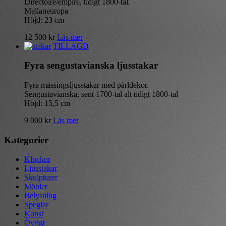
Directoire/empire, tidigt 1800-tal.
Mellaneuropa
Höjd: 23 cm
12 500
kr
Läs mer
TILLAGD
Fyra sengustavianska ljusstakar
Fyra mässingsljusstakar med pärldekor.
Sengustavianska, sent 1700-tal alt tidigt 1800-tal
Höjd: 15,5 cm
9 000
kr
Läs mer
Kategorier
Klockor
Ljusstakar
Skulpturer
Möbler
Belysning
Speglar
Konst
Övrigt