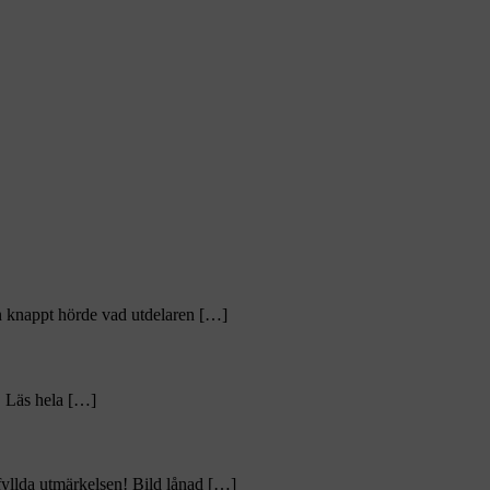
n knappt hörde vad utdelaren […]
. Läs hela […]
efyllda utmärkelsen! Bild lånad […]