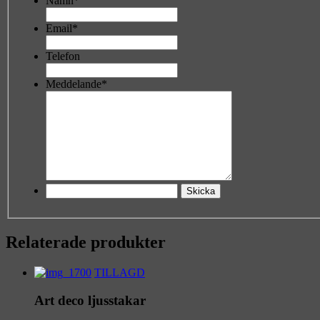
Namn*
Email*
Telefon
Meddelande*
Relaterade produkter
TILLAGD
Art deco ljusstakar