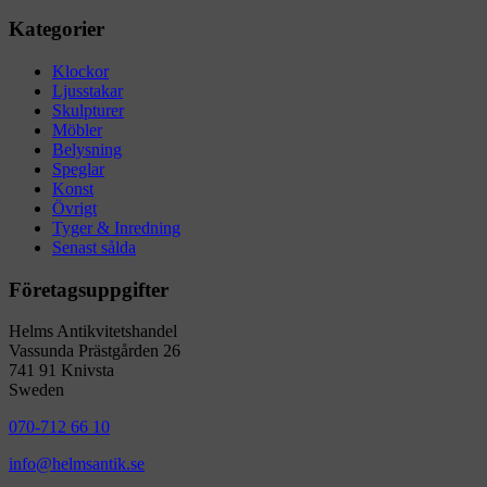
Kategorier
Klockor
Ljusstakar
Skulpturer
Möbler
Belysning
Speglar
Konst
Övrigt
Tyger & Inredning
Senast sålda
Företagsuppgifter
Helms Antikvitetshandel
Vassunda Prästgården 26
741 91 Knivsta
Sweden
070-712 66 10
info@helmsantik.se