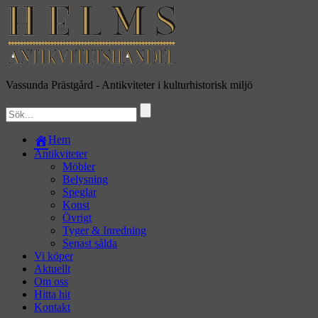
Vassunda Prästgård
- Antikviteter i kulturhistorisk miljö
Hem
Antikviteter
Möbler
Belysning
Speglar
Konst
Övrigt
Tyger & Inredning
Senast sålda
Vi köper
Aktuellt
Om oss
Hitta hit
Kontakt