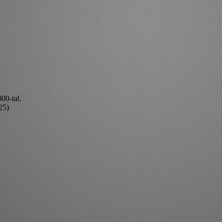
00-tal.
25)