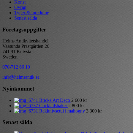
Konst
Övrigt
Tyger & Inredning
Senast sålda
Företagsuppgifter
Helms Antikvitetshandel
Vassunda Prästgården 26
741 91 Knivsta
Sweden
070-712 66 10
info@helmsantik.se
Nyinkommet
Bricka Art Deco
2 600
kr
Cocktailshaker
2 800
kr
Rakknivsetui i mahogny
3 300
kr
Senast sålda