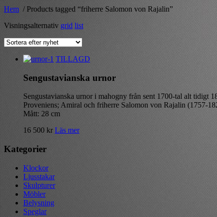
Hem
/ Products tagged “friherre Salomon von Rajalin”
Visningsalternativ
grid
list
TILLAGD
Sengustavianska urnor
Sengustavianska urnor i mahogny från sent 1700-tal alt tidigt 18
Proveniens; Amiral och friherre Salomon von Rajalin (1757-18
Mått: 28 cm
16 500
kr
Läs mer
Kategorier
Klockor
Ljusstakar
Skulpturer
Möbler
Belysning
Speglar