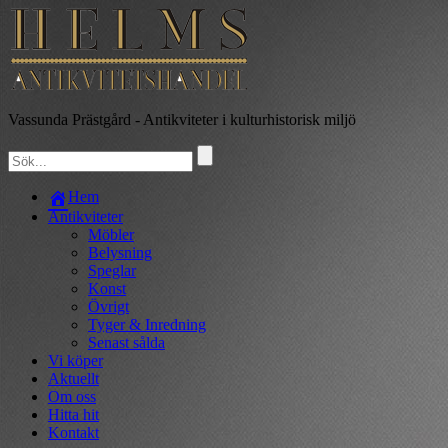
Vassunda Prästgård
- Antikviteter i kulturhistorisk miljö
Hem
Antikviteter
Möbler
Belysning
Speglar
Konst
Övrigt
Tyger & Inredning
Senast sålda
Vi köper
Aktuellt
Om oss
Hitta hit
Kontakt