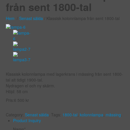
från sent 1800-tal
Hem
/
Senast sålda
/ Klassisk kolonnlampa från sent 1800-tal
Klassisk kolonnlampa med lagerkrans i mässing från sent 1800-
tal alt tidigt 1900-tal.
Nydragen el och ny skärm.
Höjd: 58 cm
Pris:
6 500
kr
Category:
Senast sålda
.
Tags:
1800-tal
,
kolonnlampa
,
mässing
.
Product Inquiry
Namn*