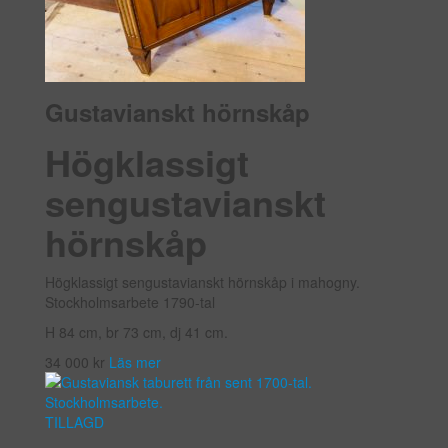
Gustavianskt hörnskåp
Högklassigt
sengustavianskt
hörnskåp
Högklassigt sengustavianskt hörnskåp i mahogny.
Stockholmsarbete 1790-tal
H 84 cm, br 73 cm, dj 41 cm.
34 000
kr
Läs mer
TILLAGD