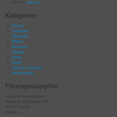
5 500
kr
Läs mer
Kategorier
Klockor
Ljusstakar
Skulpturer
Möbler
Belysning
Speglar
Konst
Övrigt
Tyger & Inredning
Senast sålda
Företagsuppgifter
Helms Antikvitetshandel
Vassunda Prästgården 26
741 91 Knivsta
Sweden