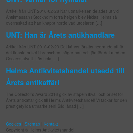
Artikel från UNT 2016-02-28 När utmärkelsen delades ut vid
Antikmässan i Stockholm förra helgen blev Niklas Helms så
överraskad att han knappt hörde vad utdelaren […]
UNT: Han är Årets antikhandlare
Artikel från UNT 2016-02-23 Det känns förstås hedrande att få
det finaste priset i branschen, säger han och jämför det med en
Oscarsstatyett. Läs hela […]
Helms Antikvitetshandel utsedd till
Årets antikaffär!
The Collector’s Award 2016 gick av stapeln ikväll och priset för
Årets antikaffär gick till Helms Antikvitetshandel! Vi tackar för den
prestigefyllda utmärkelsen! Bild lånad […]
Cookies
|
Sitemap
|
Kontakt
Copyright © Helms Antikvitetshandel