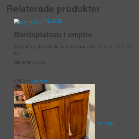
Relaterade produkter
TILLAGD
Bordsplateau i empire
Brännförgylld bordsplateau från Frankrike. Empire, 1810-20-
tal.
Diameter 24 cm.
9 500
kr
Läs mer
TILLAGD