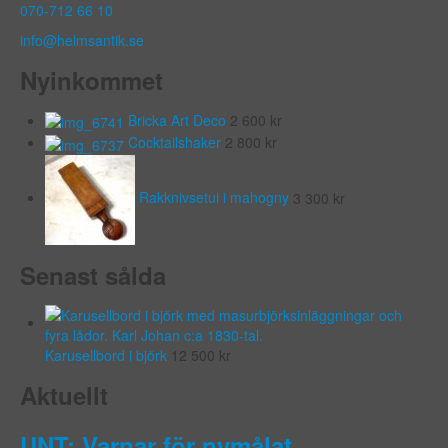
070-712 66 10
info@helmsantik.se
Nyinkommet
Bricka Art Deco
2 600
kr
Cocktailshaker
2 800
kr
Rakknivsetui i mahogny
3 300
kr
Senast sålda
Karusellbord i björk
12 500
kr
Aktuellt
UNT: Varnar för nymålat