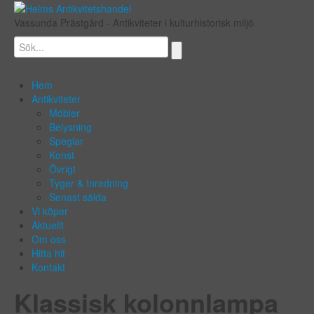
Vassunda Prästgård
- Antikviteter i kulturhistorisk miljö
Hem
Antikviteter
Möbler
Belysning
Speglar
Konst
Övrigt
Tyger & Inredning
Senast sålda
Vi köper
Aktuellt
Om oss
Hitta hit
Kontakt
Klassisk kolonnlampa