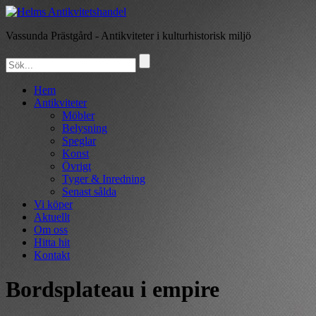
Vassunda Prästgård
- Antikviteter i kulturhistorisk miljö
Hem
Antikviteter
Möbler
Belysning
Speglar
Konst
Övrigt
Tyger & Inredning
Senast sålda
Vi köper
Aktuellt
Om oss
Hitta hit
Kontakt
Bordsplateau i empire