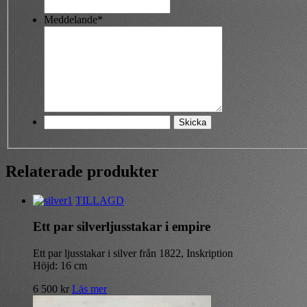
Meddelande*
Relaterade produkter
TILLAGD
Ett par silverljusstakar i empire
Ett par ljusstakar i silver från 1822, Inskription
Höjd: 16 cm
6 500
kr
Läs mer