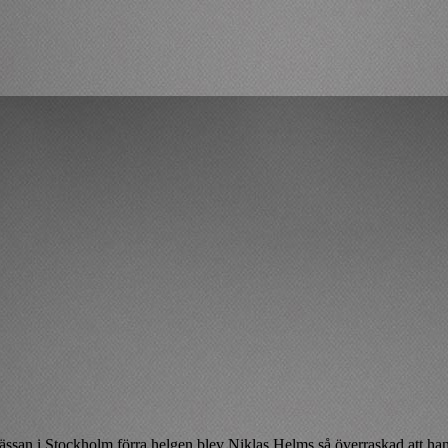
ssan i Stockholm förra helgen blev Niklas Helms så överraskad att ha