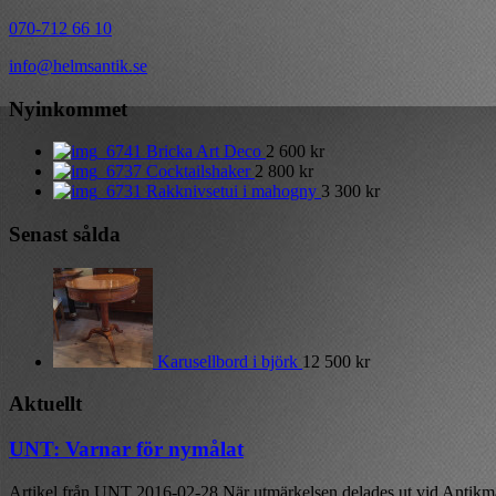
070-712 66 10
info@helmsantik.se
Nyinkommet
Bricka Art Deco
2 600
kr
Cocktailshaker
2 800
kr
Rakknivsetui i mahogny
3 300
kr
Senast sålda
Karusellbord i björk
12 500
kr
Aktuellt
UNT: Varnar för nymålat
Artikel från UNT 2016-02-28 När utmärkelsen delades ut vid Antikmä