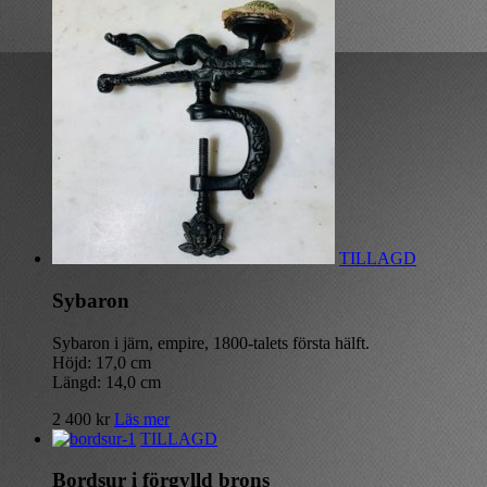
TILLAGD
Sybaron
Sybaron i järn, empire, 1800-talets första hälft.
Höjd: 17,0 cm
Längd: 14,0 cm
2 400
kr
Läs mer
TILLAGD
Bordsur i förgylld brons