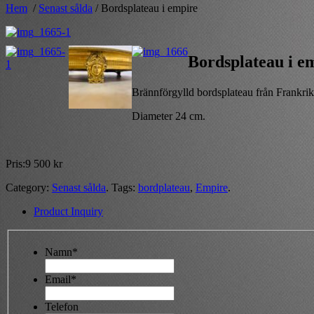
Hem
/
Senast sålda
/ Bordsplateau i empire
Bordsplateau i e
Brännförgylld bordsplateau från Frankrik
Diameter 24 cm.
Pris:
9 500
kr
Category:
Senast sålda
.
Tags:
bordplateau
,
Empire
.
Product Inquiry
Namn*
Email*
Telefon