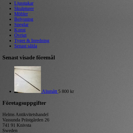
Ljusstakar
Skulpturer
Möbler
Belysning
Speglar
Konst
Övrigt
Tyger & Inredning
Senast sålda
Senast visade föremål
Alnmått
5 800
kr
Företagsuppgifter
Helms Antikvitetshandel
Vassunda Prästgården 26
741 91 Knivsta
Sweden