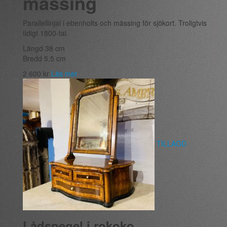
mässing
Parallellinjal i ebenholts och mässing för sjökort. Troligtvis
tidigt 1800-tal.
Längd 38 cm
Bredd 5,5 cm
2 600
kr
Läs mer
TILLAGD
Lådspegel i rokoko