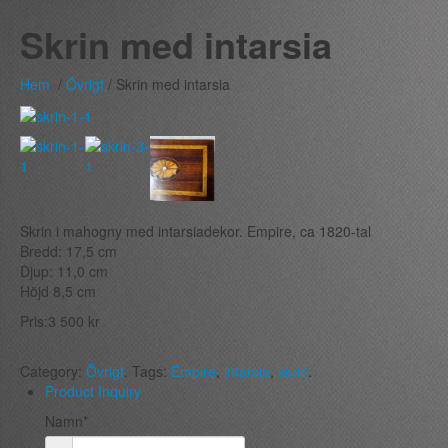
Skrin med intarsia
Hem
/
Övrigt
/ Skrin med intarsia
Skrin i mahogny med intarsiadekor. Empire, ca 1820-tal
Bredd: 17,5 cm
Djup: 11,0 cm
Höjd 8,5 cm
Pris:
3 500
kr
Category:
Övrigt
.
Tags:
Empire
,
intarsia
,
skrin
.
Product Inquiry
Namn*