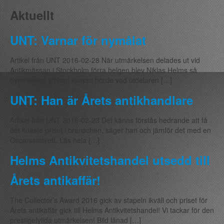
Aktuellt
UNT: Varnar för nymålat
Artikel från UNT 2016-02-28 När utmärkelsen delades ut vid
Antikmässan i Stockholm förra helgen blev Niklas Helms så
överraskad att han knappt hörde vad utdelaren […]
UNT: Han är Årets antikhandlare
Artikel från UNT 2016-02-23 Det känns förstås hedrande att få
det finaste priset i branschen, säger han och jämför det med en
Oscarsstatyett. Läs hela […]
Helms Antikvitetshandel utsedd till
Årets antikaffär!
The Collector’s Award 2016 gick av stapeln ikväll och priset för
Årets antikaffär gick till Helms Antikvitetshandel! Vi tackar för den
prestigefyllda utmärkelsen! Bild lånad […]