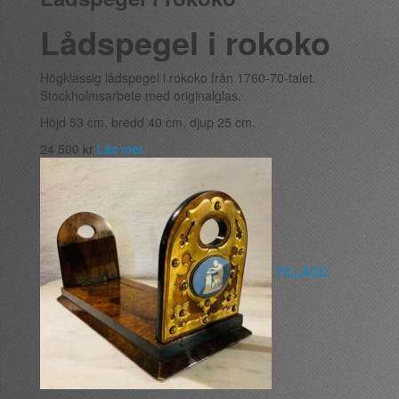
Lådspegel i rokoko
Högklassig lådspegel i rokoko från 1760-70-talet.
Stockholmsarbete med originalglas.
Höjd 53 cm, bredd 40 cm, djup 25 cm.
24 500
kr
Läs mer
TILLAGD