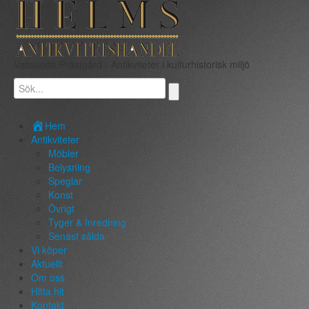
Vassunda Prästgård
- Antikviteter i kulturhistorisk miljö
Hem
Antikviteter
Möbler
Belysning
Speglar
Konst
Övrigt
Tyger & Inredning
Senast sålda
Vi köper
Aktuellt
Om oss
Hitta hit
Kontakt