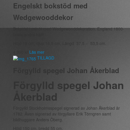
Engelskt bokstöd med
Wedgewooddekor
Bokstöd i valnöt med Wedgewooddekoration. England 1800-
talets andra hälft
Höjd 18 cm, djup 16,5 cm, Längd 37,5 – 53,5 cm.
4 300
kr
Läs mer
TILLAGD
Förgylld spegel Johan Åkerblad
Förgylld spegel Johan
Åkerblad
Förgylld Stockholmsspegel signerad av Johan Åkerblad år
1782. Även signerad av förgyllare Erik Törngren samt
bildhuggare Anders Öberg.
Höjd 150 cm, bredd 55 cm.