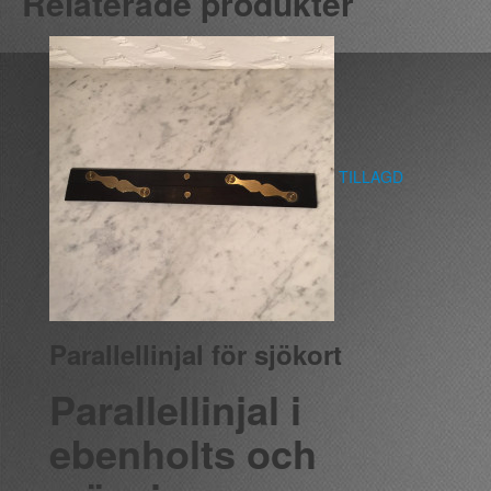
Relaterade produkter
TILLAGD
Parallellinjal för sjökort
Parallellinjal i
ebenholts och