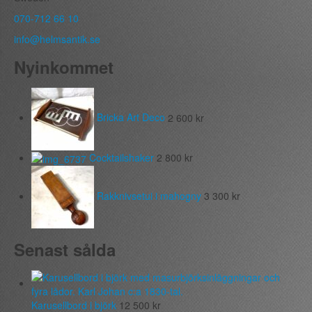
070-712 66 10
info@helmsantik.se
Nyinkommet
Bricka Art Deco
2 600
kr
Cocktailshaker
2 800
kr
Rakknivsetui i mahogny
3 300
kr
Senast sålda
Karusellbord i björk
12 500
kr