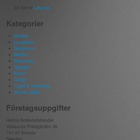
43 000
kr
Läs mer
Kategorier
Klockor
Ljusstakar
Skulpturer
Möbler
Belysning
Speglar
Konst
Övrigt
Tyger & Inredning
Senast sålda
Företagsuppgifter
Helms Antikvitetshandel
Vassunda Prästgården 26
741 91 Knivsta
Sweden