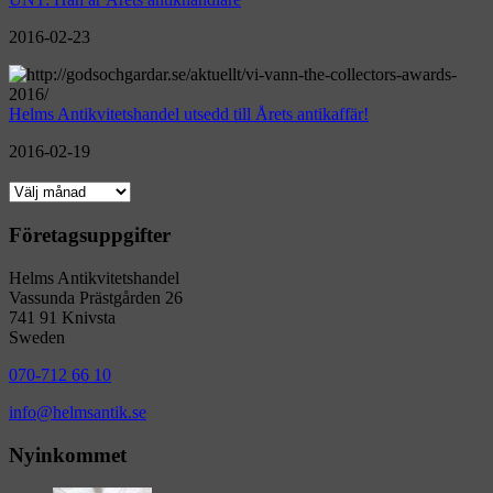
2016-02-23
Helms Antikvitetshandel utsedd till Årets antikaffär!
2016-02-19
Företagsuppgifter
Helms Antikvitetshandel
Vassunda Prästgården 26
741 91 Knivsta
Sweden
070-712 66 10
info@helmsantik.se
Nyinkommet