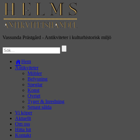
Vassunda Prästgård
- Antikviteter i kulturhistorisk miljö
Hem
Antikviteter
Möbler
Belysning
Speglar
Konst
Övrigt
Tyger & Inredning
Senast sålda
Vi köper
Aktuellt
Om oss
Hitta hit
Kontakt