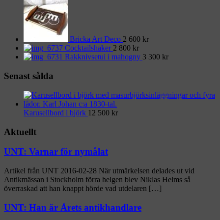
Bricka Art Deco
2 600
kr
Cocktailshaker
2 800
kr
Rakknivsetui i mahogny
3 300
kr
Senast sålda
Karusellbord i björk
12 500
kr
Aktuellt
UNT: Varnar för nymålat
Artikel från UNT 2016-02-28 När utmärkelsen delades ut vid
Antikmässan i Stockholm förra helgen blev Niklas Helms så
överraskad att han knappt hörde vad utdelaren […]
UNT: Han är Årets antikhandlare