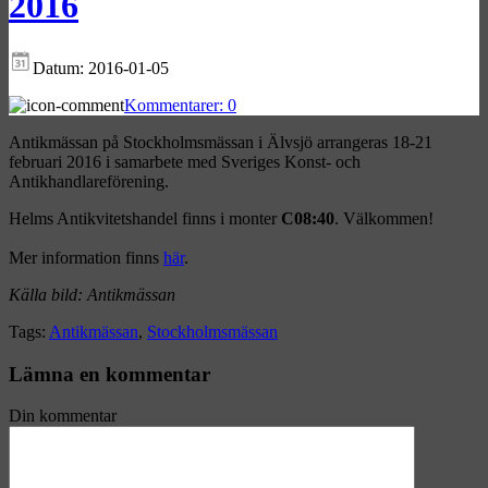
2016
Datum:
2016-01-05
Kommentarer:
0
Antikmässan på Stockholmsmässan i Älvsjö arrangeras 18-21
februari 2016 i samarbete med Sveriges Konst- och
Antikhandlareförening.
Helms Antikvitetshandel finns i monter
C08:40
. Välkommen!
Mer information finns
här
.
Källa bild: Antikmässan
Tags:
Antikmässan
,
Stockholmsmässan
Lämna en
kommentar
Din kommentar