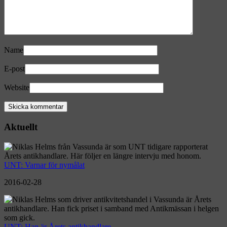
Name
E-post
Website
Aktuellt
UNT: Varnar för nymålat
2016-02-28
UNT: Han är Årets antikhandlare