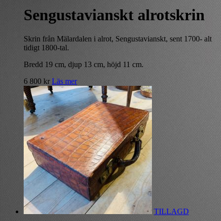
Sengustavianskt alrotskrin
Skrin från Mälardalen i alrot, Sengustavianskt, sent 1700- alt
tidigt 1800-tal.
Bredd 19 cm, djup 13 cm, höjd 11 cm.
6 800
kr
Läs mer
TILLAGD