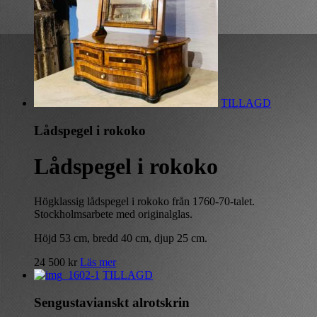
TILLAGD
Lådspegel i rokoko
Lådspegel i rokoko
Högklassig lådspegel i rokoko från 1760-70-talet.
Stockholmsarbete med originalglas.
Höjd 53 cm, bredd 40 cm, djup 25 cm.
24 500
kr
Läs mer
TILLAGD
Sengustavianskt alrotskrin