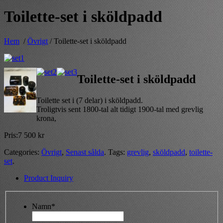
Toilette-set i sköldpadd
Hem
/
Övrigt
/ Toilette-set i sköldpadd
Toilette-set i sköldpadd
Toilette set i (7 delar) i sköldpadd.
Troligtvis sent 1800-tal alt tidigt 1900-tal med grevlig
krona,
Pris:
7 500
kr
Categories:
Övrigt
,
Senast sålda
.
Tags:
grevlig
,
sköldpadd
,
toilette-
set
.
Product Inquiry
Namn*