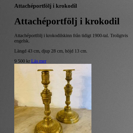
Attachéportfölj i krokodil
Attachéportfölj i krokodil
Attachéportfölj i krokodilskinn från tidigt 1900-tal. Troligtvis
engelsk.
Längd 43 cm, djup 28 cm, höjd 13 cm.
9 500
kr
Läs mer