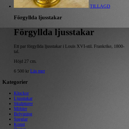
TILLAGD
Förgyllda ljusstakar
Förgyllda ljusstakar
Ett par förgyllda ljusstakar i Louis XVI-stil. Frankrike, 1800-
tal.
Höjd 27 cm.
6 500
kr
Läs mer
Kategorier
Klockor
Ljusstakar
Skulpturer
Möbler
Belysning
Speglar
Konst