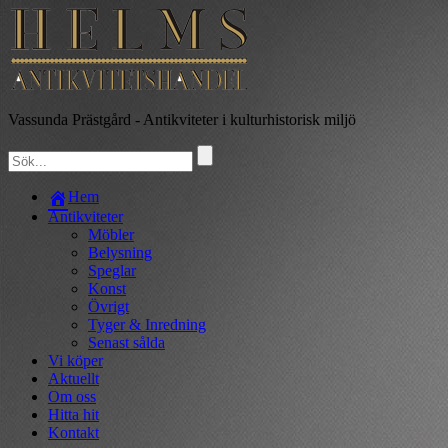
Vassunda Prästgård
- Antikviteter i kulturhistorisk miljö
Hem
Antikviteter
Möbler
Belysning
Speglar
Konst
Övrigt
Tyger & Inredning
Senast sålda
Vi köper
Aktuellt
Om oss
Hitta hit
Kontakt