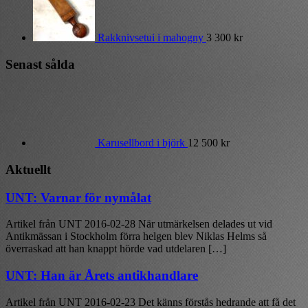
Rakknivsetui i mahogny
3 300
kr
Senast sålda
Karusellbord i björk
12 500
kr
Aktuellt
UNT: Varnar för nymålat
Artikel från UNT 2016-02-28 När utmärkelsen delades ut vid
Antikmässan i Stockholm förra helgen blev Niklas Helms så
överraskad att han knappt hörde vad utdelaren […]
UNT: Han är Årets antikhandlare
Artikel från UNT 2016-02-23 Det känns förstås hedrande att få det