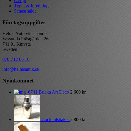
Övrigt
Tyger & Inredning
Senast sålda
Företagsuppgifter
Helms Antikvitetshandel
Vassunda Prästgården 26
741 91 Knivsta
Sweden
070-712 66 10
info@helmsantik.se
Nyinkommet
Bricka Art Deco
2 600
kr
Cocktailshaker
2 800
kr