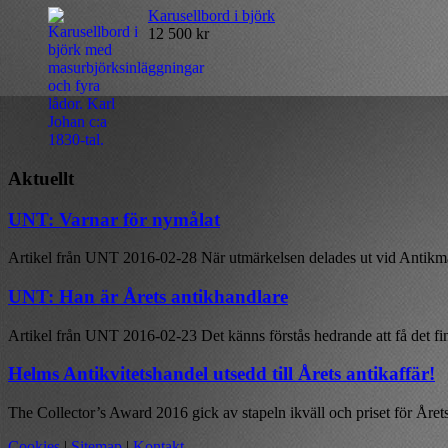
Karusellbord i björk
12 500
kr
Aktuellt
UNT: Varnar för nymålat
Artikel från UNT 2016-02-28 När utmärkelsen delades ut vid Antikmä
UNT: Han är Årets antikhandlare
Artikel från UNT 2016-02-23 Det känns förstås hedrande att få det fin
Helms Antikvitetshandel utsedd till Årets antikaffär!
The Collector’s Award 2016 gick av stapeln ikväll och priset för Årets
Cookies
|
Sitemap
|
Kontakt