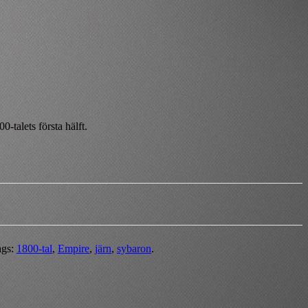
0-talets första hälft.
ags:
1800-tal
,
Empire
,
järn
,
sybaron
.