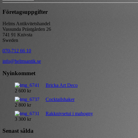
Företagsuppgifter
Helms Antikvitetshandel
Vassunda Prästgården 26
741 91 Knivsta
Sweden
070-712 66 10
info@helmsantik.se
Nyinkommet
Bricka Art Deco
2 600
kr
Cocktailshaker
2 800
kr
Rakknivsetui i mahogny
3 300
kr
Senast sålda