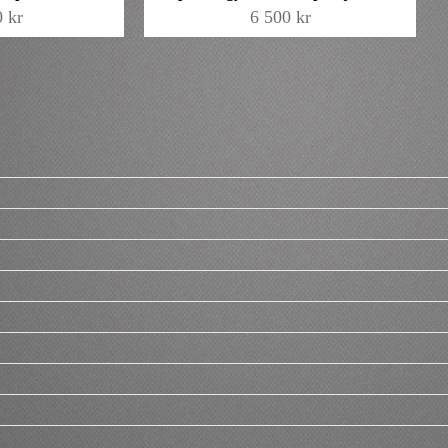
0
kr
6 500
kr