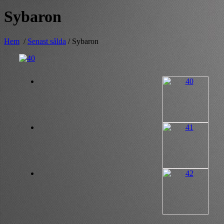
Sybaron
Hem
/
Senast sålda
/ Sybaron