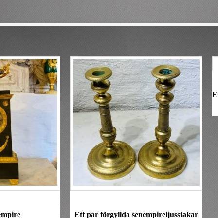
E
empire
Ett par förgyllda senempireljusstakar