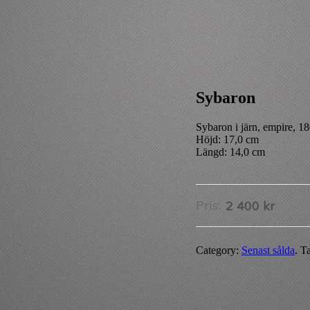
Sybaron
Sybaron i järn, empire, 180
Höjd: 17,0 cm
Längd: 14,0 cm
Pris:
2 400
kr
Category:
Senast sålda
.
T