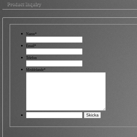
Product Inquiry
Namn*
Email*
Telefon
Meddelande*