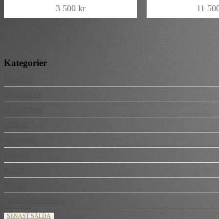
3 500
kr
11 50
Kategorier
KLOCKOR
LJUSSTAKAR
SKULPTURER
MÖBLER
BELYSNING
SPEGLAR
KONST
ÖVRIGT
TYGER & INREDNING
SENAST SÅLDA