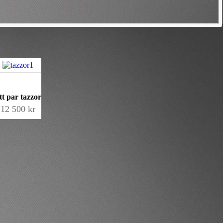
tt par tazzor
12 500
kr