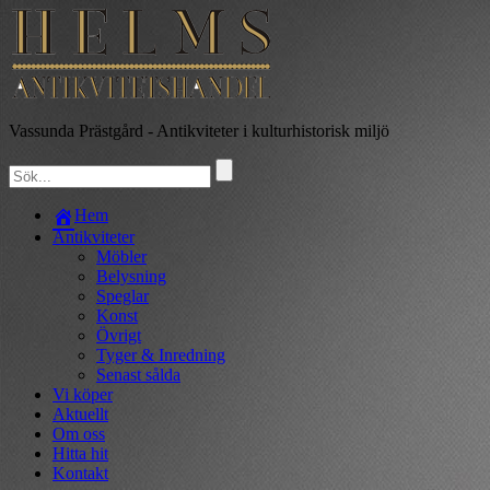
Vassunda Prästgård
- Antikviteter i kulturhistorisk miljö
Hem
Antikviteter
Möbler
Belysning
Speglar
Konst
Övrigt
Tyger & Inredning
Senast sålda
Vi köper
Aktuellt
Om oss
Hitta hit
Kontakt