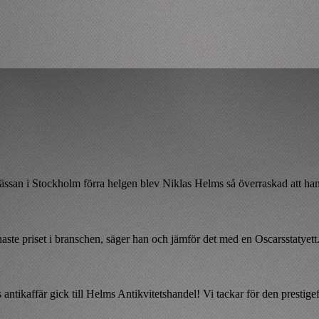
ssan i Stockholm förra helgen blev Niklas Helms så överraskad att ha
aste priset i branschen, säger han och jämför det med en Oscarsstatyett
 antikaffär gick till Helms Antikvitetshandel! Vi tackar för den prestig