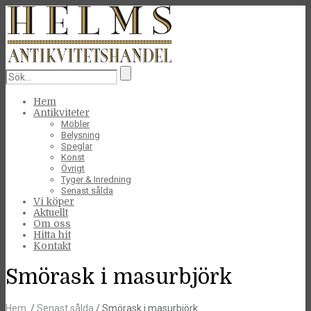
Hem
Antikviteter
Möbler
Belysning
Speglar
Konst
Övrigt
Tyger & Inredning
Senast sålda
Vi köper
Aktuellt
Om oss
Hitta hit
Kontakt
Smörask i masurbjörk
Hem
/
Senast sålda
/ Smörask i masurbjörk