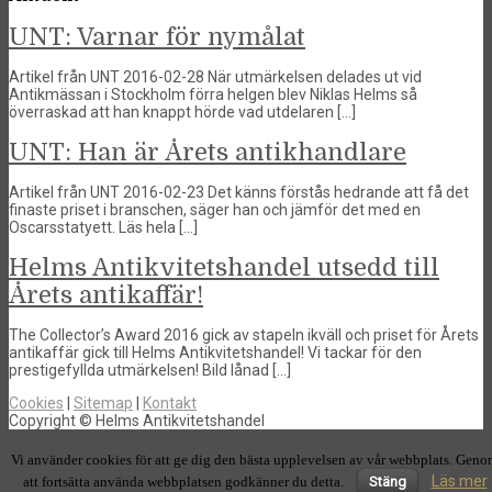
UNT: Varnar för nymålat
Artikel från UNT 2016-02-28 När utmärkelsen delades ut vid
Antikmässan i Stockholm förra helgen blev Niklas Helms så
överraskad att han knappt hörde vad utdelaren […]
UNT: Han är Årets antikhandlare
Artikel från UNT 2016-02-23 Det känns förstås hedrande att få det
finaste priset i branschen, säger han och jämför det med en
Oscarsstatyett. Läs hela […]
Helms Antikvitetshandel utsedd till
Årets antikaffär!
The Collector’s Award 2016 gick av stapeln ikväll och priset för Årets
antikaffär gick till Helms Antikvitetshandel! Vi tackar för den
prestigefyllda utmärkelsen! Bild lånad […]
Cookies
|
Sitemap
|
Kontakt
Copyright © Helms Antikvitetshandel
Vi använder cookies för att ge dig den bästa upplevelsen av vår webbplats. Gen
Läs mer
att fortsätta använda webbplatsen godkänner du detta.
Stäng