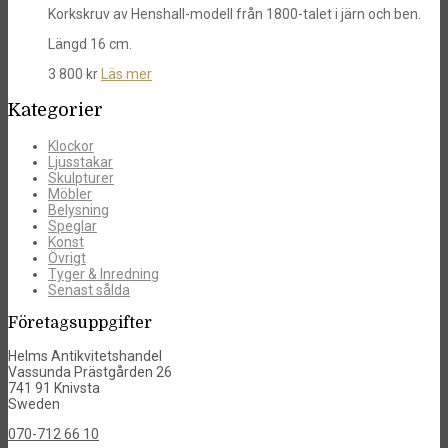
Korkskruv av Henshall-modell från 1800-talet i järn och ben.
Längd 16 cm.
3 800
kr
Läs mer
Kategorier
Klockor
Ljusstakar
Skulpturer
Möbler
Belysning
Speglar
Konst
Övrigt
Tyger & Inredning
Senast sålda
Företagsuppgifter
Helms Antikvitetshandel
Vassunda Prästgården 26
741 91 Knivsta
Sweden
070-712 66 10