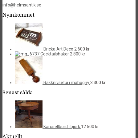
info@helmsantik.se
Nyinkommet
Bricka Art Deco
2 600
kr
Cocktailshaker
2 800
kr
Rakknivsetui i mahogny
3 300
kr
Senast sålda
Karusellbord i björk
12 500
kr
Aktuellt