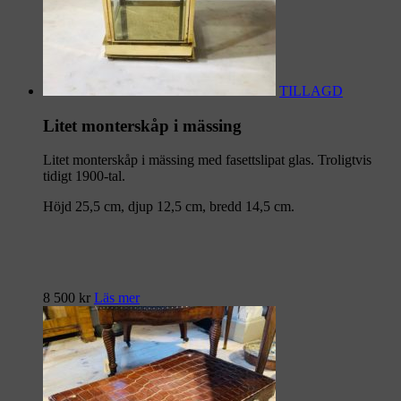
TILLAGD
Litet monterskåp i mässing
Litet monterskåp i mässing med fasettslipat glas. Troligtvis
tidigt 1900-tal.
Höjd 25,5 cm, djup 12,5 cm, bredd 14,5 cm.
8 500
kr
Läs mer