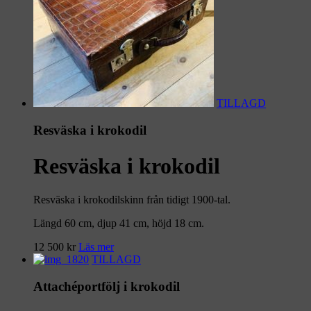
TILLAGD
Resväska i krokodil
Resväska i krokodil
Resväska i krokodilskinn från tidigt 1900-tal.
Längd 60 cm, djup 41 cm, höjd 18 cm.
12 500
kr
Läs mer
TILLAGD
Attachéportfölj i krokodil