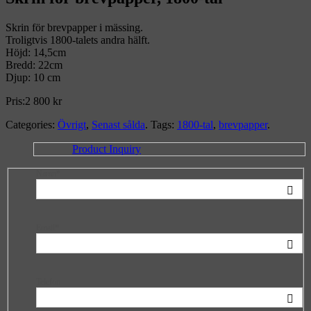
Skrin för brevpapper i mässing.
Troligtvis 1800-talets andra hälft.
Höjd: 14,5cm
Bredd: 22cm
Djup: 10 cm
Pris:
2 800
kr
Categories:
Övrigt
,
Senast sålda
.
Tags:
1800-tal
,
brevpapper
.
Product Inquiry
Namn*
Email*
Telefon