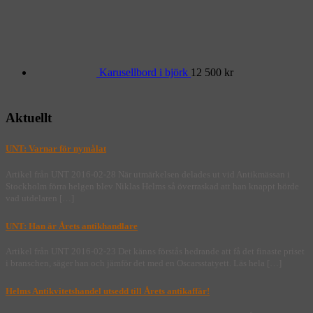
Karusellbord i björk
12 500
kr
Aktuellt
UNT: Varnar för nymålat
Artikel från UNT 2016-02-28 När utmärkelsen delades ut vid Antikmässan i
Stockholm förra helgen blev Niklas Helms så överraskad att han knappt hörde
vad utdelaren […]
UNT: Han är Årets antikhandlare
Artikel från UNT 2016-02-23 Det känns förstås hedrande att få det finaste priset
i branschen, säger han och jämför det med en Oscarsstatyett. Läs hela […]
Helms Antikvitetshandel utsedd till Årets antikaffär!