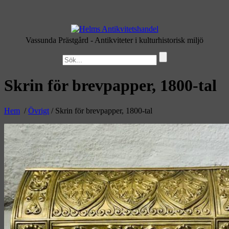
Vassunda Prästgård
- Antikviteter i kulturhistorisk miljö
Skrin för brevpapper, 1800-tal
Hem
/
Övrigt
/ Skrin för brevpapper, 1800-tal