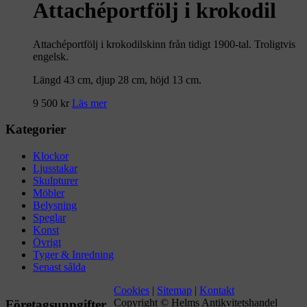
Attachéportfölj i krokodil
Attachéportfölj i krokodilskinn från tidigt 1900-tal. Troligtvis
engelsk.
Längd 43 cm, djup 28 cm, höjd 13 cm.
9 500
kr
Läs mer
Kategorier
Klockor
Ljusstakar
Skulpturer
Möbler
Belysning
Speglar
Konst
Övrigt
Tyger & Inredning
Senast sålda
Cookies
|
Sitemap
|
Kontakt
Copyright © Helms Antikvitetshandel
Företagsuppgifter