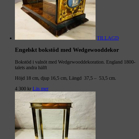
TILLAGD
Engelskt bokstöd med Wedgewooddekor
Bokstöd i valnöt med Wedgewooddekoration. England 1800-
talets andra hälft
Höjd 18 cm, djup 16,5 cm, Längd 37,5 – 53,5 cm.
4 300
kr
Läs mer