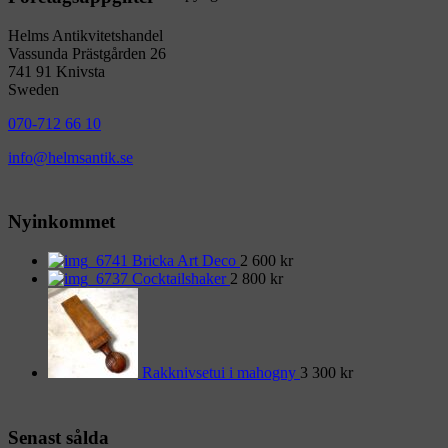
Helms Antikvitetshandel
Vassunda Prästgården 26
741 91 Knivsta
Sweden
070-712 66 10
info@helmsantik.se
Nyinkommet
Bricka Art Deco
2 600
kr
Cocktailshaker
2 800
kr
Rakknivsetui i mahogny
3 300
kr
Senast sålda