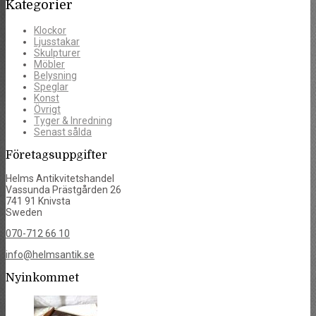
Kategorier
Klockor
Ljusstakar
Skulpturer
Möbler
Belysning
Speglar
Konst
Övrigt
Tyger & Inredning
Senast sålda
Företagsuppgifter
Helms Antikvitetshandel
Vassunda Prästgården 26
741 91 Knivsta
Sweden
070-712 66 10
info@helmsantik.se
Nyinkommet