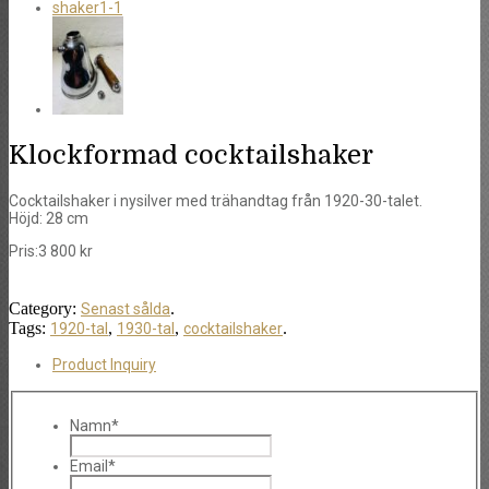
Klockformad cocktailshaker
Cocktailshaker i nysilver med trähandtag från 1920-30-talet.
Höjd: 28 cm
Pris:
3 800
kr
Category:
.
Senast sålda
Tags:
,
,
.
1920-tal
1930-tal
cocktailshaker
Product Inquiry
Namn*
Email*