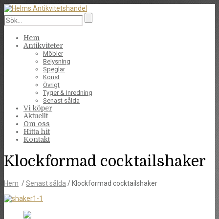
Hem
Antikviteter
Möbler
Belysning
Speglar
Konst
Övrigt
Tyger & Inredning
Senast sålda
Vi köper
Aktuellt
Om oss
Hitta hit
Kontakt
Klockformad cocktailshaker
Hem
/
Senast sålda
/ Klockformad cocktailshaker