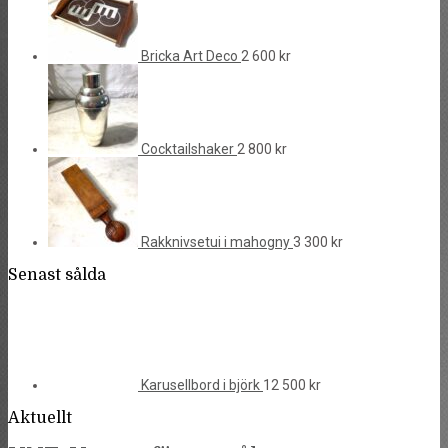
Bricka Art Deco
2 600
kr
Cocktailshaker
2 800
kr
Rakknivsetui i mahogny
3 300
kr
Senast sålda
Karusellbord i björk
12 500
kr
Aktuellt