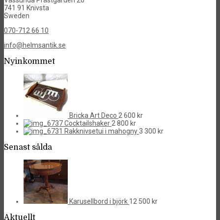
741 91 Knivsta
Sweden
070-712 66 10
info@helmsantik.se
Nyinkommet
Bricka Art Deco
2 600
kr
Cocktailshaker
2 800
kr
Rakknivsetui i mahogny
3 300
kr
Senast sålda
Karusellbord i björk
12 500
kr
Aktuellt