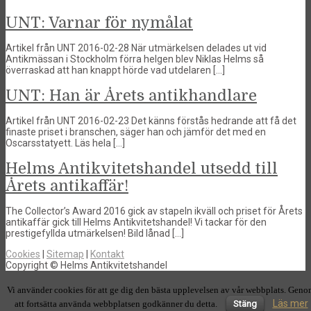
UNT: Varnar för nymålat
Artikel från UNT 2016-02-28 När utmärkelsen delades ut vid
Antikmässan i Stockholm förra helgen blev Niklas Helms så
överraskad att han knappt hörde vad utdelaren […]
UNT: Han är Årets antikhandlare
Artikel från UNT 2016-02-23 Det känns förstås hedrande att få det
finaste priset i branschen, säger han och jämför det med en
Oscarsstatyett. Läs hela […]
Helms Antikvitetshandel utsedd till
Årets antikaffär!
The Collector’s Award 2016 gick av stapeln ikväll och priset för Årets
antikaffär gick till Helms Antikvitetshandel! Vi tackar för den
prestigefyllda utmärkelsen! Bild lånad […]
Cookies
|
Sitemap
|
Kontakt
Copyright © Helms Antikvitetshandel
Vi använder cookies för att ge dig den bästa upplevelsen av vår webbplats. Gen
Läs mer
att fortsätta använda webbplatsen godkänner du detta.
Stäng