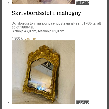
TILLAGD
Skrivbordsstol i mahogny
Skrivbordsstol i mahogny sengustaviansk sent 1700-tal alt
tidigt 1800-tal.
Sitthöjd 47,0 cm, totalhöjd 82,0 cm
4 800
kr
Läs mer
TILLAGD