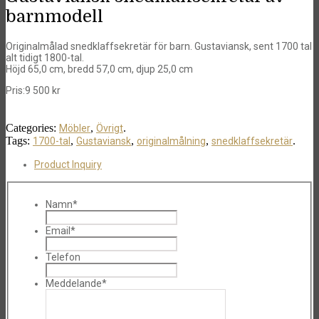
barnmodell
Originalmålad snedklaffsekretär för barn. Gustaviansk, sent 1700 tal
alt tidigt 1800-tal.
Höjd 65,0 cm, bredd 57,0 cm, djup 25,0 cm
Pris:
9 500
kr
Categories:
,
.
Möbler
Övrigt
Tags:
,
,
,
.
1700-tal
Gustaviansk
originalmålning
snedklaffsekretär
Product Inquiry
Namn*
Email*
Telefon
Meddelande*