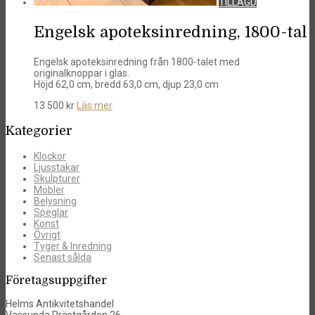
TILLAGD
Engelsk apoteksinredning, 1800-tal
Engelsk apoteksinredning från 1800-talet med
originalknoppar i glas.
Höjd 62,0 cm, bredd 63,0 cm, djup 23,0 cm
13 500
kr
Läs mer
Kategorier
Klockor
Ljusstakar
Skulpturer
Möbler
Belysning
Speglar
Konst
Övrigt
Tyger & Inredning
Senast sålda
Företagsuppgifter
Helms Antikvitetshandel
Vassunda Prästgården 26