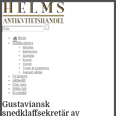
Hem
Antikviteter
Möbler
Belysning
Speglar
Konst
Övrigt
Tyger & Inredning
Senast sålda
Vi köper
Aktuellt
Om oss
Hitta hit
Kontakt
Gustaviansk
snedklaffsekretär av