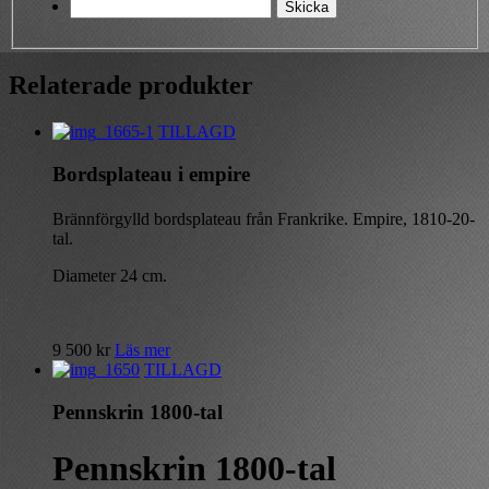
Relaterade produkter
TILLAGD
Bordsplateau i empire
Brännförgylld bordsplateau från Frankrike. Empire, 1810-20-
tal.
Diameter 24 cm.
9 500
kr
Läs mer
TILLAGD
Pennskrin 1800-tal
Pennskrin 1800-tal