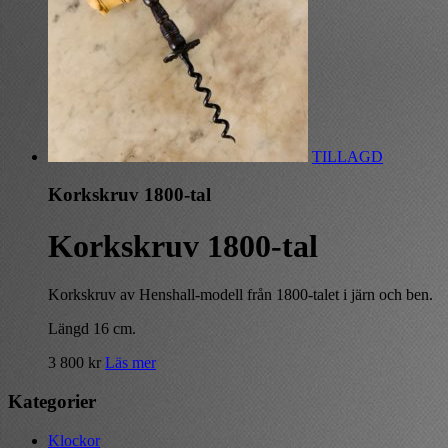
TILLAGD
Korkskruv 1800-tal
Korkskruv 1800-tal
Korkskruv av Henshall-modell från 1800-talet i järn och ben.
Längd 16 cm.
3 800
kr
Läs mer
Kategorier
Klockor