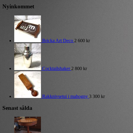
Nyinkommet
Bricka Art Deco
2 600
kr
Cocktailshaker
2 800
kr
Rakknivsetui i mahogny
3 300
kr
Senast sålda