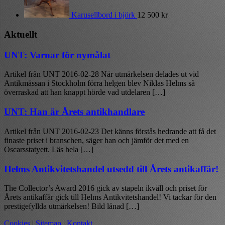
Karusellbord i björk
12 500
kr
Aktuellt
UNT: Varnar för nymålat
Artikel från UNT 2016-02-28 När utmärkelsen delades ut vid
Antikmässan i Stockholm förra helgen blev Niklas Helms så
överraskad att han knappt hörde vad utdelaren […]
UNT: Han är Årets antikhandlare
Artikel från UNT 2016-02-23 Det känns förstås hedrande att få det
finaste priset i branschen, säger han och jämför det med en
Oscarsstatyett. Läs hela […]
Helms Antikvitetshandel utsedd till Årets antikaffär!
The Collector’s Award 2016 gick av stapeln ikväll och priset för
Årets antikaffär gick till Helms Antikvitetshandel! Vi tackar för den
prestigefyllda utmärkelsen! Bild lånad […]
Cookies
|
Sitemap
|
Kontakt