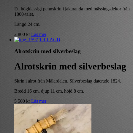
Ett högklassigt pennskrin i jakaranda med mässingsdekor från
1800-talet.
Längd 24 cm.
2 800
kr
Läs mer
TILLAGD
Alrotskrin med silverbeslag
Alrotskrin med silverbeslag
Skrin i alrot från Mälardalen, Silverbeslag daterade 1824.
Bredd 16 cm, djup 11 cm, höjd 8 cm.
5 500
kr
Läs mer