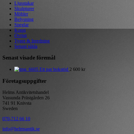
Ljusstakar
Skulpturer
Möbler
Belysning
Speglar
Konst
Övrigt
Tyger & Inredning
Senast sålda
Senast visade föremål
Ett par bokstöd
2 600
kr
Företagsuppgifter
Helms Antikvitetshandel
Vassunda Prästgården 26
741 91 Knivsta
Sweden
070-712 66 10
info@helmsantik.se