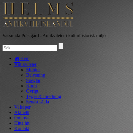
Vassunda Prästgård
- Antikviteter i kulturhistorisk miljö
Hem
Antikviteter
Möbler
Belysning
Speglar
Konst
Övrigt
Tyger & Inredning
Senast sålda
Vi köper
Aktuellt
Om oss
Hitta hit
Kontakt