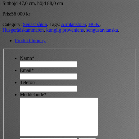
Sitthöjd 47,0 cm, höjd 88,0 cm
Pris:
56 000
kr
Category:
Senast sålda
.
Tags:
Armlänstolar
,
HGK
,
Husgerådskammaren
,
kunglig proveniens
,
sengustavianska
.
Product Inquiry
Namn*
Email*
Telefon
Meddelande*