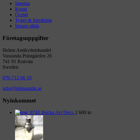
Speglar
Konst
Övrigt
Tyger & Inredning
Senast sålda
Företagsuppgifter
Helms Antikvitetshandel
Vassunda Prästgården 26
741 91 Knivsta
Sweden
070-712 66 10
info@helmsantik.se
Nyinkommet
Bricka Art Deco
2 600
kr