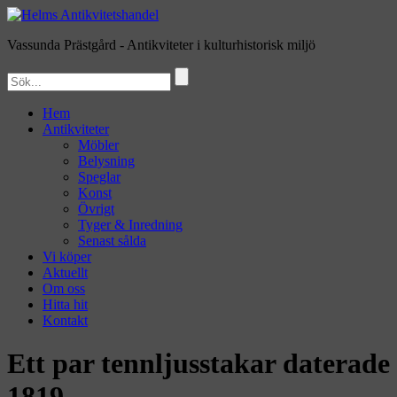
Vassunda Prästgård
- Antikviteter i kulturhistorisk miljö
Hem
Antikviteter
Möbler
Belysning
Speglar
Konst
Övrigt
Tyger & Inredning
Senast sålda
Vi köper
Aktuellt
Om oss
Hitta hit
Kontakt
Ett par tennljusstakar daterade
1819