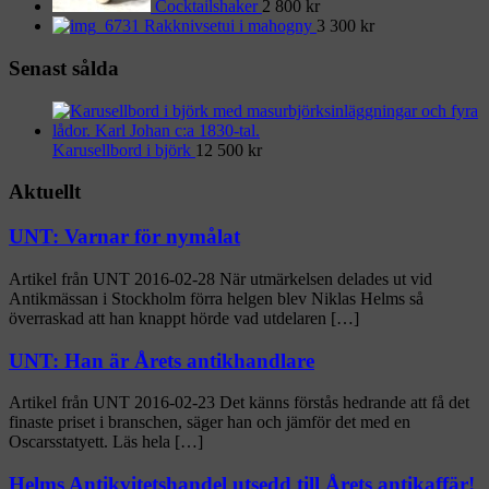
Cocktailshaker
2 800
kr
Rakknivsetui i mahogny
3 300
kr
Senast sålda
Karusellbord i björk
12 500
kr
Aktuellt
UNT: Varnar för nymålat
Artikel från UNT 2016-02-28 När utmärkelsen delades ut vid
Antikmässan i Stockholm förra helgen blev Niklas Helms så
överraskad att han knappt hörde vad utdelaren […]
UNT: Han är Årets antikhandlare
Artikel från UNT 2016-02-23 Det känns förstås hedrande att få det
finaste priset i branschen, säger han och jämför det med en
Oscarsstatyett. Läs hela […]
Helms Antikvitetshandel utsedd till Årets antikaffär!