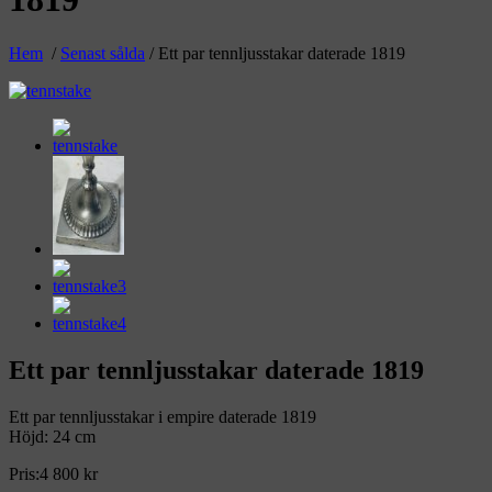
Hem
/
Senast sålda
/ Ett par tennljusstakar daterade 1819
Ett par tennljusstakar daterade 1819
Ett par tennljusstakar i empire daterade 1819
Höjd: 24 cm
Pris:
4 800
kr