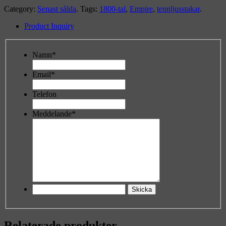
Category:
Senast sålda
.
Tags:
1800-tal
,
Empire
,
tennljusstakar
.
Product Inquiry
Namn*
Email*
Telefon
Meddelande*
Relaterade produkter