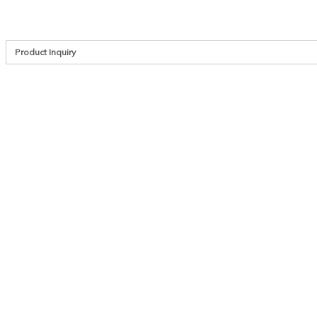
sengustavianska
.
Product Inquiry
Namn*
Email*
Telefon
Meddelande*