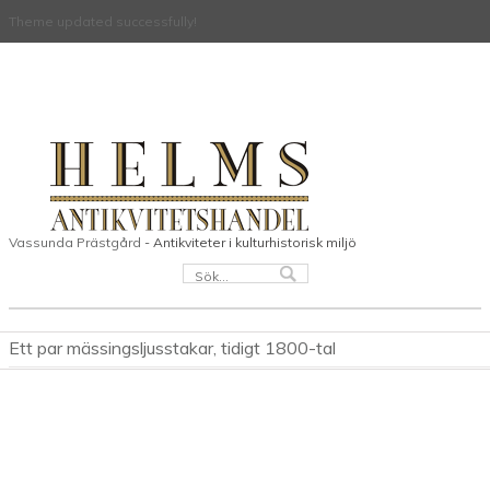
Theme updated successfully!
Vassunda Prästgård
- Antikviteter i kulturhistorisk miljö
Ett par mässingsljusstakar, tidigt 1800-tal
Hem
Senast sålda
/
/ Ett par mässingsljusstakar, tidigt 1800-tal