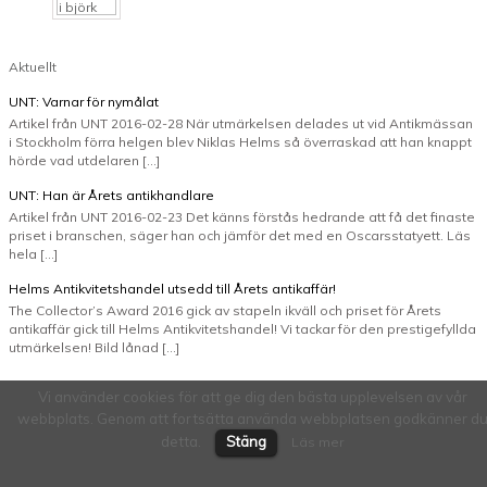
Aktuellt
UNT: Varnar för nymålat
Artikel från UNT 2016-02-28 När utmärkelsen delades ut vid Antikmässan
i Stockholm förra helgen blev Niklas Helms så överraskad att han knappt
hörde vad utdelaren […]
UNT: Han är Årets antikhandlare
Artikel från UNT 2016-02-23 Det känns förstås hedrande att få det finaste
priset i branschen, säger han och jämför det med en Oscarsstatyett. Läs
hela […]
Helms Antikvitetshandel utsedd till Årets antikaffär!
The Collector’s Award 2016 gick av stapeln ikväll och priset för Årets
antikaffär gick till Helms Antikvitetshandel! Vi tackar för den prestigefyllda
utmärkelsen! Bild lånad […]
Vi använder cookies för att ge dig den bästa upplevelsen av vår
webbplats. Genom att fortsätta använda webbplatsen godkänner d
detta.
Stäng
Läs mer