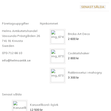
SENAST SÅLDA
Företagsuppgifter
Nyinkommet
Helms Antikvitetshandel
Bricka Art Deco
Vassunda Prästgården 26
2 600
kr
741 91 Knivsta
Sweden
070-712 66 10
Cocktailshaker
2 800
kr
info@helmsantik.se
Rakknivsetui i mahogny
3 300
kr
Senast sålda
Karusellbord i björk
12 500
kr