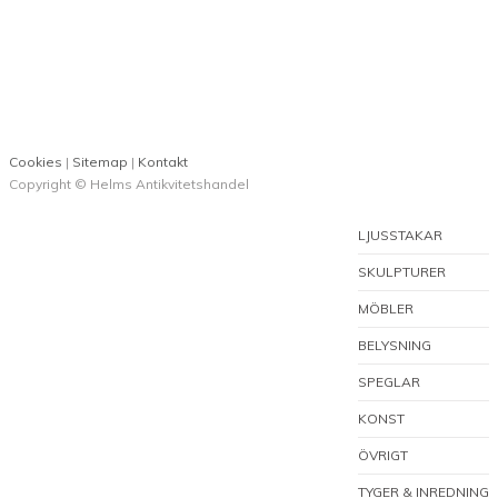
Ett par tazzor
12 500
kr
Cookies
|
Sitemap
|
Kontakt
Kategorier
Copyright © Helms Antikvitetshandel
KLOCKOR
LJUSSTAKAR
SKULPTURER
MÖBLER
BELYSNING
SPEGLAR
KONST
ÖVRIGT
TYGER & INREDNING