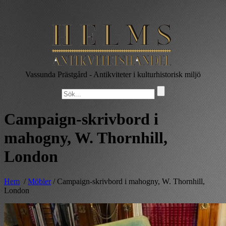
Vassunda Prästgård
- Antikviteter i kulturhistorisk miljö
Campaign-skrivbord i
mahogny, W. Thornhill,
London
Hem
/
Möbler
/ Campaign-skrivbord i mahogny, W. Thornhill,
London