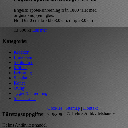
Engelsk apoteksinredning från 1800-talet med
originalknoppar i glas.
Höjd 62,0 cm, bredd 63,0 cm, djup 23,0 cm
13 500
kr
Läs mer
Kategorier
Klockor
Ljusstakar
Skulpturer
Möbler
Belysning
Speglar
Konst
Övrigt
Tyger & Inredning
Senast sålda
Cookies
|
Sitemap
|
Kontakt
Copyright © Helms Antikvitetshandel
Företagsuppgifter
Helms Antikvitetshandel