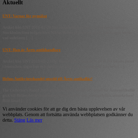
Aktuellt
UNT: Varnar för nymålat
Artikel från UNT 2016-02-28 När utmärkelsen delades ut vid Antikmässan i
Stockholm förra helgen blev Niklas Helms så överraskad att han knappt hörde
vad utdelaren […]
UNT: Han är Årets antikhandlare
Artikel från UNT 2016-02-23 Det känns förstås hedrande att få det finaste priset
i branschen, säger han och jämför det med en Oscarsstatyett. Läs hela […]
Helms Antikvitetshandel utsedd till Årets antikaffär!
The Collector’s Award 2016 gick av stapeln ikväll och priset för Årets antikaffär
gick till Helms Antikvitetshandel! Vi tackar för den prestigefyllda utmärkelsen!
Bild lånad […]
Vi använder cookies för att ge dig den bästa upplevelsen av vår
webbplats. Genom att fortsätta använda webbplatsen godkänner du
detta.
Stäng
Läs mer