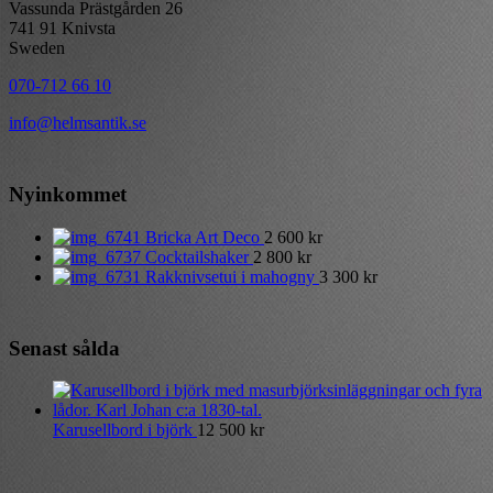
Vassunda Prästgården 26
741 91 Knivsta
Sweden
070-712 66 10
info@helmsantik.se
Nyinkommet
Bricka Art Deco
2 600
kr
Cocktailshaker
2 800
kr
Rakknivsetui i mahogny
3 300
kr
Senast sålda
Karusellbord i björk
12 500
kr