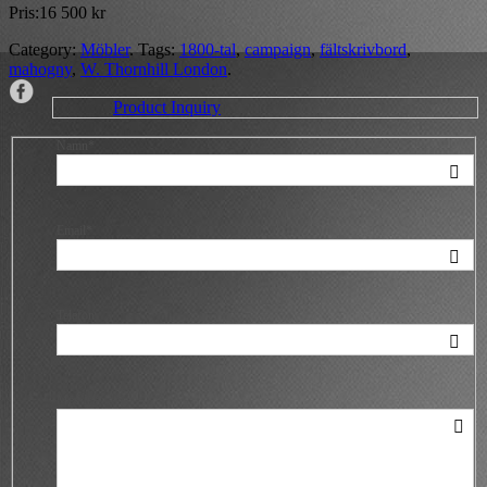
Pris:
16 500
kr
Category:
Möbler
.
Tags:
1800-tal
,
campaign
,
fältskrivbord
,
mahogny
,
W. Thornhill London
.
Product Inquiry
Namn*
Email*
Telefon
Meddelande*