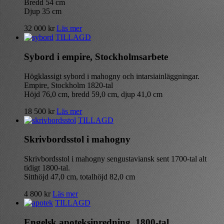
Bredd 54 cm
Djup 35 cm
32 000
kr
Läs mer
TILLAGD
Sybord i empire, Stockholmsarbete
Högklassigt sybord i mahogny och intarsiainläggningar.
Empire, Stockholm 1820-tal
Höjd 76,0 cm, bredd 59,0 cm, djup 41,0 cm
18 500
kr
Läs mer
TILLAGD
Skrivbordsstol i mahogny
Skrivbordsstol i mahogny sengustaviansk sent 1700-tal alt
tidigt 1800-tal.
Sitthöjd 47,0 cm, totalhöjd 82,0 cm
4 800
kr
Läs mer
TILLAGD
Engelsk apoteksinredning, 1800-tal