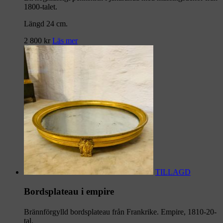
1800-talet.
Längd 24 cm.
2 800
kr
Läs mer
TILLAGD
Bordsplateau i empire
Brännförgylld bordsplateau från Frankrike. Empire, 1810-20-
tal.