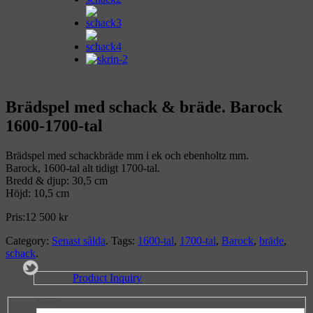
Brädspel med schack & bräde. Barock
1600-1700-tal
Brädspel med schackbräde mm i ek och ebenholtz mm.
Barock, 1600-tal alt tidigt 1700-tal.
Bredd & djup: 30,5 cm
Höjd: 10,5 cm
Pris:
12 500
kr
Category:
Senast sålda
.
Tags:
1600-tal
,
1700-tal
,
Barock
,
bräde
,
schack
.
Product Inquiry
Namn*