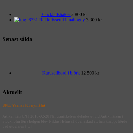
Cocktailshaker
2 800
kr
Rakknivsetui i mahogny
3 300
kr
Senast sålda
Karusellbord i björk
12 500
kr
Aktuellt
UNT: Varnar för nymålat
Artikel från UNT 2016-02-28 När utmärkelsen delades ut vid Antikmässan i
Stockholm förra helgen blev Niklas Helms så överraskad att han knappt hörde
vad utdelaren […]