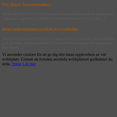
UNT: Han är Årets antikhandlare
Artikel från UNT 2016-02-23 Det känns förstås hedrande att få det finaste priset
i branschen, säger han och jämför det med en Oscarsstatyett. Läs hela […]
Helms Antikvitetshandel utsedd till Årets antikaffär!
The Collector’s Award 2016 gick av stapeln ikväll och priset för Årets antikaffär
gick till Helms Antikvitetshandel! Vi tackar för den prestigefyllda utmärkelsen!
Bild lånad […]
Vi använder cookies för att ge dig den bästa upplevelsen av vår
webbplats. Genom att fortsätta använda webbplatsen godkänner du
detta.
Stäng
Läs mer