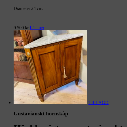
Diameter 24 cm.
9 500
kr
Läs mer
TILLAGD
Gustavianskt hörnskåp