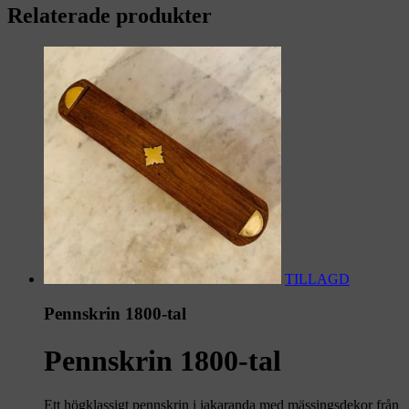
Relaterade produkter
TILLAGD
Pennskrin 1800-tal
Pennskrin 1800-tal
Ett högklassigt pennskrin i jakaranda med mässingsdekor från