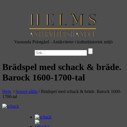
Vassunda Prästgård
- Antikviteter i kulturhistorisk miljö
Brädspel med schack & bräde.
Barock 1600-1700-tal
Hem
/
Senast sålda
/ Brädspel med schack & bräde. Barock 1600-
1700-tal