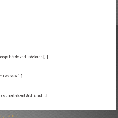
nappt hörde vad utdelaren […]
. Läs hela […]
da utmärkelsen! Bild lånad […]
äng
Läs mer