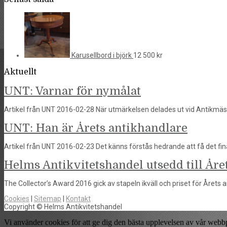
Karusellbord i björk
12 500
kr
Aktuellt
UNT: Varnar för nymålat
Artikel från UNT 2016-02-28 När utmärkelsen delades ut vid Antikmäss
UNT: Han är Årets antikhandlare
Artikel från UNT 2016-02-23 Det känns förstås hedrande att få det fin
Helms Antikvitetshandel utsedd till Året
The Collector’s Award 2016 gick av stapeln ikväll och priset för Årets a
Cookies
|
Sitemap
|
Kontakt
Copyright © Helms Antikvitetshandel
Vi använder cookies för att ge dig den bästa upplevelsen av vår webb