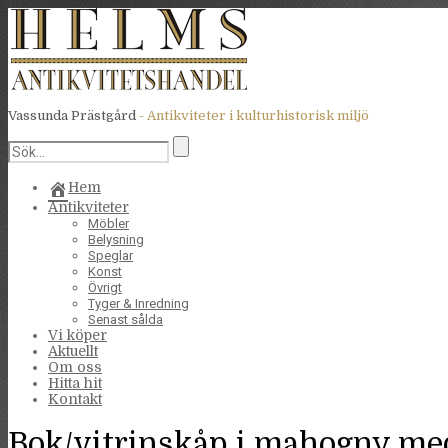
Vassunda Prästgård
- Antikviteter i kulturhistorisk miljö
Hem
Antikviteter
Möbler
Belysning
Speglar
Konst
Övrigt
Tyger & Inredning
Senast sålda
Vi köper
Aktuellt
Om oss
Hitta hit
Kontakt
Bok/vitrinskåp i mahogny med 