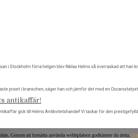
an i Stockholm förra helgen blev Niklas Helms så överraskad att han k
aste priset i branschen, säger han och jämför det med en Oscarsstatyett
s antikaffär!
ntikaffär gick till Helms Antikvitetshandel! Vi tackar för den prestigefyll
plats. Genom att fortsätta använda webbplatsen godkänner du detta.
St