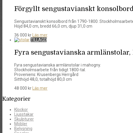
Förgyllt sengustavianskt konsolbord
Sengustavianskt konsolbord från 1790-1800. Stockholmsarbet
Höjd 84,0 cm, bredd 66,0 cm, djup 31,0 cm
36 000
kr
Läs mer
TILLAGD
Fyra sengustavianska armlänstolar,
Fyra sengustavianska armlänstolar i mahogny.
Stockholmsarbete från tidigt 1800-tal.
Proveniens: Krusenbergs Herrgård
Sitthöjd 48,0, totalhöjd 80,0 cm
48 000
kr
Läs mer
Kategorier
Klockor
Ljusstakar
Skulpturer
Möbler
Belysning