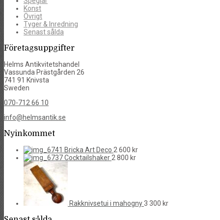
Speglar
Konst
Övrigt
Tyger & Inredning
Senast sålda
Företagsuppgifter
Helms Antikvitetshandel
Vassunda Prästgården 26
741 91 Knivsta
Sweden
070-712 66 10
info@helmsantik.se
Nyinkommet
Bricka Art Deco
2 600
kr
Cocktailshaker
2 800
kr
Rakknivsetui i mahogny
3 300
kr
Senast sålda