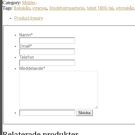
Category:
.
Möbler
Tags:
,
,
,
,
Bokskåp
intarsia
Stockholmsarbete
tidigt 1800-tal
vitrinskåp
Product Inquiry
Namn*
Email*
Telefon
Meddelande*
Relaterade produkter