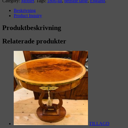
Category:
Möbler
.
Tags:
1800-tal
,
bedside table
,
England
.
Beskrivning
Product Inquiry
Produktbeskrivning
Relaterade produkter
TILLAGD