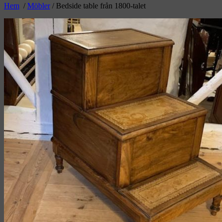
Hem
/
Möbler
/ Bedside table från 1800-talet