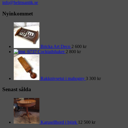
info@helmsantik.se
Nyinkommet
Bricka Art Deco
2 600
kr
Cocktailshaker
2 800
kr
Rakknivsetui i mahogny
3 300
kr
Senast sålda
Karusellbord i björk
12 500
kr