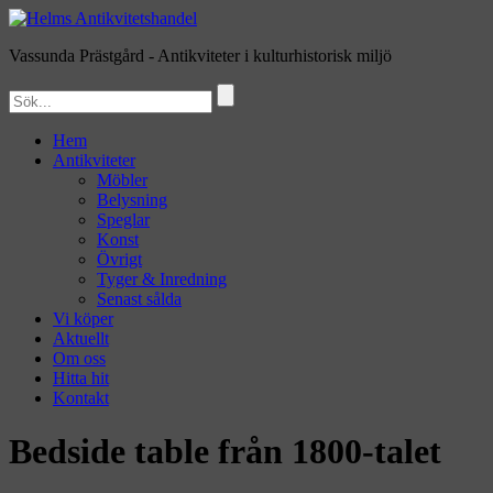
Vassunda Prästgård
- Antikviteter i kulturhistorisk miljö
Hem
Antikviteter
Möbler
Belysning
Speglar
Konst
Övrigt
Tyger & Inredning
Senast sålda
Vi köper
Aktuellt
Om oss
Hitta hit
Kontakt
Bedside table från 1800-talet