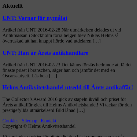
Aktuellt
UNT: Varnar för nymålat
Artikel från UNT 2016-02-28 När utmärkelsen delades ut vid
Antikmässan i Stockholm förra helgen blev Niklas Helms så
överraskad att han knappt hörde vad utdelaren […]
UNT: Han är Årets antikhandlare
Artikel från UNT 2016-02-23 Det känns förstås hedrande att få det
finaste priset i branschen, säger han och jämför det med en
Oscarsstatyett. Läs hela […]
Helms Antikvitetshandel utsedd till Årets antikaffär!
The Collector’s Award 2016 gick av stapeln ikväll och priset för
Årets antikaffär gick till Helms Antikvitetshandel! Vi tackar för den
prestigefyllda utmärkelsen! Bild lånad […]
Cookies
|
Sitemap
|
Kontakt
Copyright © Helms Antikvitetshandel
Vi använder cookies för att ge dig den bästa upplevelsen av vår