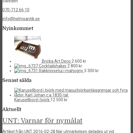
Sweden
070-712 66 10
info@helmsantik.se
Nyinkommet
Bricka Art Deco
2 600
kr
Cocktailshaker
2 800
kr
Rakknivsetui i mahogny
3 300
kr
Senast sålda
Karusellbord i björk
12 500
kr
Aktuellt
UNT: Varnar för nymålat
Artikel från UNT 2016-02-28 När utmärkelsen delades ut vid