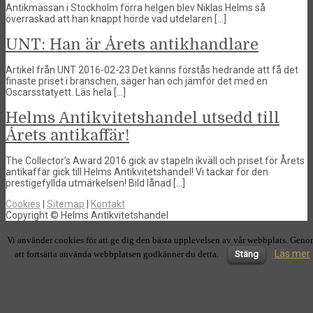
Antikmässan i Stockholm förra helgen blev Niklas Helms så
överraskad att han knappt hörde vad utdelaren […]
UNT: Han är Årets antikhandlare
Artikel från UNT 2016-02-23 Det känns förstås hedrande att få det
finaste priset i branschen, säger han och jämför det med en
Oscarsstatyett. Läs hela […]
Helms Antikvitetshandel utsedd till
Årets antikaffär!
The Collector’s Award 2016 gick av stapeln ikväll och priset för Årets
antikaffär gick till Helms Antikvitetshandel! Vi tackar för den
prestigefyllda utmärkelsen! Bild lånad […]
Cookies
|
Sitemap
|
Kontakt
Copyright © Helms Antikvitetshandel
Vi använder cookies för att ge dig den bästa upplevelsen av vår webbplats. Gen
Läs mer
att fortsätta använda webbplatsen godkänner du detta.
Stäng