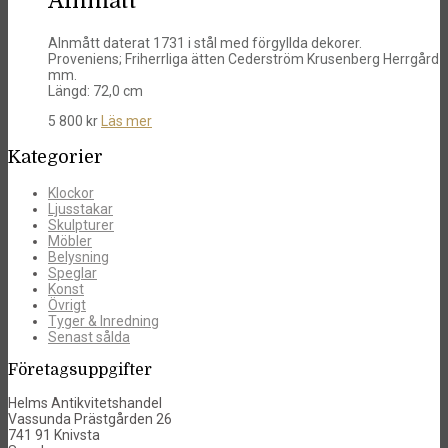
Alnmått
Alnmått daterat 1731 i stål med förgyllda dekorer.
Proveniens; Friherrliga ätten Cederström Krusenberg Herrgård
mm.
Längd: 72,0 cm
5 800
kr
Läs mer
Kategorier
Klockor
Ljusstakar
Skulpturer
Möbler
Belysning
Speglar
Konst
Övrigt
Tyger & Inredning
Senast sålda
Företagsuppgifter
Helms Antikvitetshandel
Vassunda Prästgården 26
741 91 Knivsta