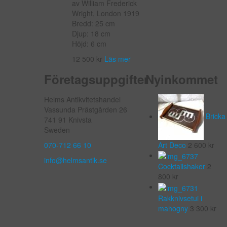
av William Frederick
Wright, London 1919
Bredd: 25 cm
Djup: 18 cm
Höjd: 6 cm
12 500
kr
Läs mer
Företagsuppgifter
Nyinkommet
Helms Antikvitetshandel
Vassunda Prästgården 26
Bricka
741 91 Knivsta
Sweden
070-712 66 10
Art Deco
2 600
kr
info@helmsantik.se
Cocktailshaker
2
800
kr
Rakknivsetui i
mahogny
3 300
kr