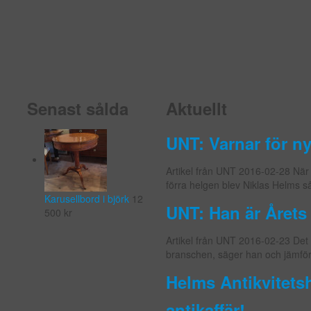
Senast sålda
Aktuellt
UNT: Varnar för n
Artikel från UNT 2016-02-28 När
förra helgen blev Niklas Helms s
Karusellbord i björk
12
UNT: Han är Årets
500
kr
Artikel från UNT 2016-02-23 Det k
branschen, säger han och jämför
Helms Antikvitetsh
antikaffär!