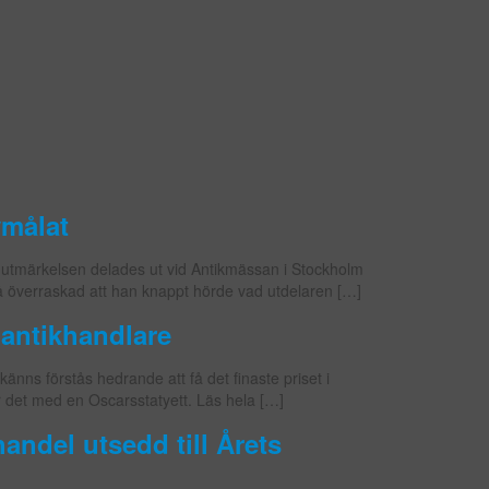
ymålat
 utmärkelsen delades ut vid Antikmässan i Stockholm
å överraskad att han knappt hörde vad utdelaren […]
 antikhandlare
änns förstås hedrande att få det finaste priset i
 det med en Oscarsstatyett. Läs hela […]
andel utsedd till Årets