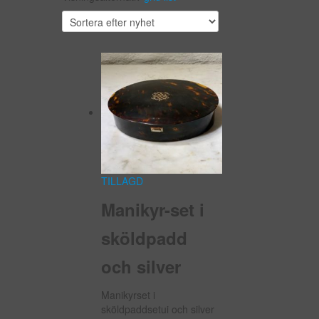
TILLAGD
Manikyr-set i
sköldpadd
och silver
Manikyrset i
sköldpaddsetui och silver