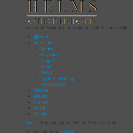
Vassunda Prästgård
- Antikviteter i kulturhistorisk miljö
Hem
Antikviteter
Möbler
Belysning
Speglar
Konst
Övrigt
Tyger & Inredning
Senast sålda
Vi köper
Aktuellt
Om oss
Hitta hit
Kontakt
Hem
/ Products tagged “William Frederick Wright”
Visningsalternativ
grid
list