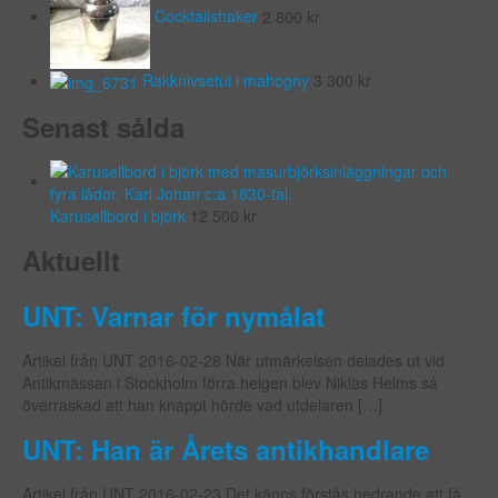
Cocktailshaker
2 800
kr
Rakknivsetui i mahogny
3 300
kr
Senast sålda
Karusellbord i björk
12 500
kr
Aktuellt
UNT: Varnar för nymålat
Artikel från UNT 2016-02-28 När utmärkelsen delades ut vid
Antikmässan i Stockholm förra helgen blev Niklas Helms så
överraskad att han knappt hörde vad utdelaren […]
UNT: Han är Årets antikhandlare
Artikel från UNT 2016-02-23 Det känns förstås hedrande att få