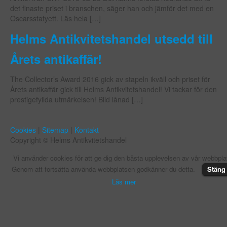
det finaste priset i branschen, säger han och jämför det med en
Oscarsstatyett. Läs hela […]
Helms Antikvitetshandel utsedd till
Årets antikaffär!
The Collector’s Award 2016 gick av stapeln ikväll och priset för
Årets antikaffär gick till Helms Antikvitetshandel! Vi tackar för den
prestigefyllda utmärkelsen! Bild lånad […]
Cookies
|
Sitemap
|
Kontakt
Copyright © Helms Antikvitetshandel
Vi använder cookies för att ge dig den bästa upplevelsen av vår webbpla
Genom att fortsätta använda webbplatsen godkänner du detta.
Stäng
Läs mer