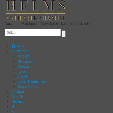
Vassunda Prästgård
- Antikviteter i kulturhistorisk miljö
Hem
Antikviteter
Möbler
Belysning
Speglar
Konst
Övrigt
Tyger & Inredning
Senast sålda
Vi köper
Aktuellt
Om oss
Hitta hit
Kontakt