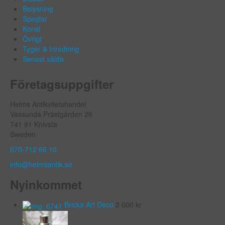
Belysning
Speglar
Konst
Övrigt
Tyger & Inredning
Senast sålda
Företagsuppgifter
Helms Antikvitetshandel
Vassunda Prästgården 26
741 91 Knivsta
Sweden
070-712 66 10
info@helmsantik.se
Nyinkommet
Bricka Art Deco
2 600
kr