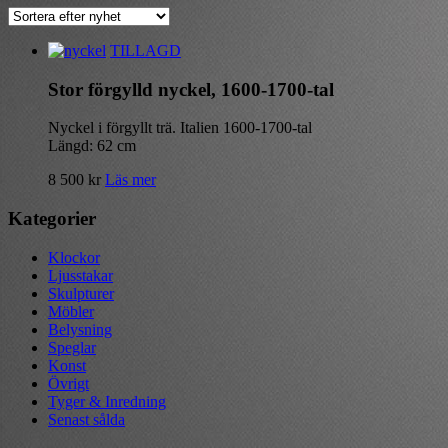
TILLAGD
Stor förgylld nyckel, 1600-1700-tal
Nyckel i förgyllt trä. Italien 1600-1700-tal
Längd: 62 cm
8 500
kr
Läs mer
Kategorier
Klockor
Ljusstakar
Skulpturer
Möbler
Belysning
Speglar
Konst
Övrigt
Tyger & Inredning
Senast sålda