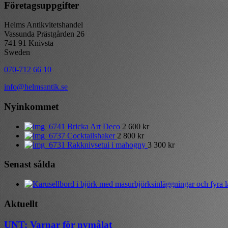
Företagsuppgifter
Helms Antikvitetshandel
Vassunda Prästgården 26
741 91 Knivsta
Sweden
070-712 66 10
info@helmsantik.se
Nyinkommet
Bricka Art Deco
2 600
kr
Cocktailshaker
2 800
kr
Rakknivsetui i mahogny
3 300
kr
Senast sålda
Aktuellt
UNT: Varnar för nymålat