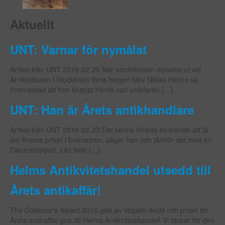
Aktuellt
UNT: Varnar för nymålat
Artikel från UNT 2016-02-28 När utmärkelsen delades ut vid
Antikmässan i Stockholm förra helgen blev Niklas Helms så
överraskad att han knappt hörde vad utdelaren […]
UNT: Han är Årets antikhandlare
Artikel från UNT 2016-02-23 Det känns förstås hedrande att få
det finaste priset i branschen, säger han och jämför det med en
Oscarsstatyett. Läs hela […]
Helms Antikvitetshandel utsedd till
Årets antikaffär!
The Collector’s Award 2016 gick av stapeln ikväll och priset för
Årets antikaffär gick till Helms Antikvitetshandel! Vi tackar för den