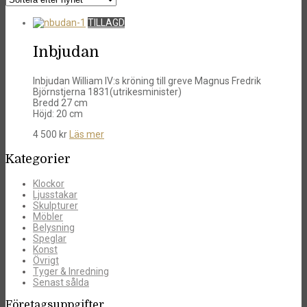
TILLAGD
Inbjudan
Inbjudan William IV:s kröning till greve Magnus Fredrik
Björnstjerna 1831(utrikesminister)
Bredd 27 cm
Höjd: 20 cm
4 500
kr
Läs mer
Kategorier
Klockor
Ljusstakar
Skulpturer
Möbler
Belysning
Speglar
Konst
Övrigt
Tyger & Inredning
Senast sålda
Företagsuppgifter