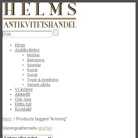
Hem
Antikviteter
Möbler
Belysning
Speglar
Konst
Övrigt
Tyger & Inredning
Senast sålda
Vi köper
Aktuellt
Om oss
Hitta hit
Kontakt
Hem
/ Products tagged “kröning”
Visningsalternativ
grid
list