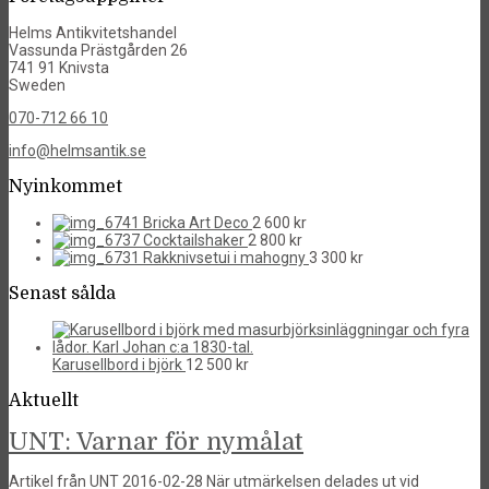
Helms Antikvitetshandel
Vassunda Prästgården 26
741 91 Knivsta
Sweden
070-712 66 10
info@helmsantik.se
Nyinkommet
Bricka Art Deco
2 600
kr
Cocktailshaker
2 800
kr
Rakknivsetui i mahogny
3 300
kr
Senast sålda
Karusellbord i björk
12 500
kr
Aktuellt
UNT: Varnar för nymålat
Artikel från UNT 2016-02-28 När utmärkelsen delades ut vid