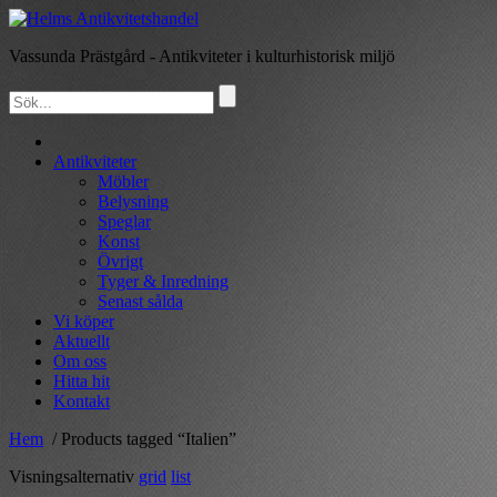
Vassunda Prästgård
- Antikviteter i kulturhistorisk miljö
Hem
Antikviteter
Möbler
Belysning
Speglar
Konst
Övrigt
Tyger & Inredning
Senast sålda
Vi köper
Aktuellt
Om oss
Hitta hit
Kontakt
Hem
/ Products tagged “Italien”
Visningsalternativ
grid
list