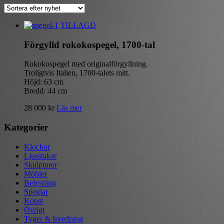
TILLAGD
Förgylld rokokospegel, 1700-tal
Rokokospegel med originalförgyllning.
Troligtvis Italien, 1700-talets mitt.
Höjd: 63 cm
Bredd: 44 cm
28 000
kr
Läs mer
Kategorier
Klockor
Ljusstakar
Skulpturer
Möbler
Belysning
Speglar
Konst
Övrigt
Tyger & Inredning