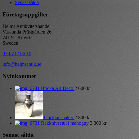
Senast sålda
Företagsuppgifter
Helms Antikvitetshandel
Vassunda Prästgården 26
741 91 Knivsta
Sweden
070-712 66 10
info@helmsantik.se
Nyinkommet
Bricka Art Deco
2 600
kr
Cocktailshaker
2 800
kr
Rakknivsetui i mahogny
3 300
kr
Senast sålda