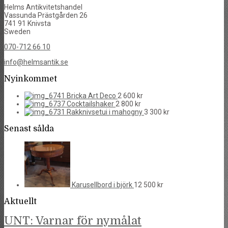
Helms Antikvitetshandel
Vassunda Prästgården 26
741 91 Knivsta
Sweden
070-712 66 10
info@helmsantik.se
Nyinkommet
Bricka Art Deco
2 600
kr
Cocktailshaker
2 800
kr
Rakknivsetui i mahogny
3 300
kr
Senast sålda
Karusellbord i björk
12 500
kr
Aktuellt
UNT: Varnar för nymålat