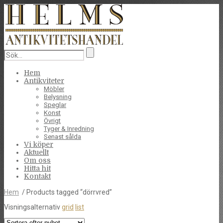
Hem
Antikviteter
Möbler
Belysning
Speglar
Konst
Övrigt
Tyger & Inredning
Senast sålda
Vi köper
Aktuellt
Om oss
Hitta hit
Kontakt
Hem
/ Products tagged “dörrvred”
Visningsalternativ
grid
list