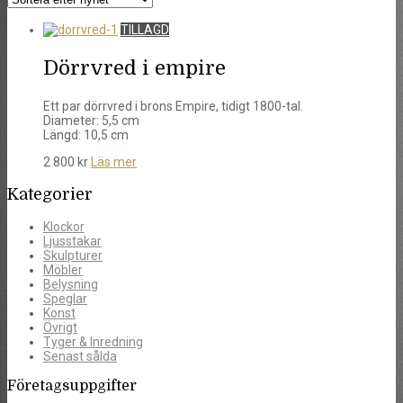
TILLAGD
Dörrvred i empire
Ett par dörrvred i brons Empire, tidigt 1800-tal.
Diameter: 5,5 cm
Längd: 10,5 cm
2 800
kr
Läs mer
Kategorier
Klockor
Ljusstakar
Skulpturer
Möbler
Belysning
Speglar
Konst
Övrigt
Tyger & Inredning
Senast sålda
Företagsuppgifter