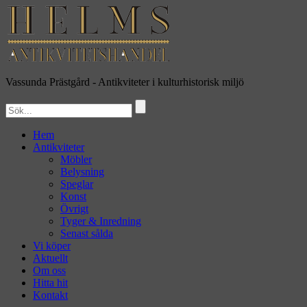
Vassunda Prästgård
- Antikviteter i kulturhistorisk miljö
Hem
Antikviteter
Möbler
Belysning
Speglar
Konst
Övrigt
Tyger & Inredning
Senast sålda
Vi köper
Aktuellt
Om oss
Hitta hit
Kontakt