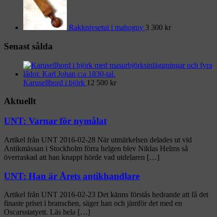
Rakknivsetui i mahogny
3 300
kr
Senast sålda
Karusellbord i björk
12 500
kr
Aktuellt
UNT: Varnar för nymålat
Artikel från UNT 2016-02-28 När utmärkelsen delades ut vid
Antikmässan i Stockholm förra helgen blev Niklas Helms så
överraskad att han knappt hörde vad utdelaren […]
UNT: Han är Årets antikhandlare
Artikel från UNT 2016-02-23 Det känns förstås hedrande att få det
finaste priset i branschen, säger han och jämför det med en
Oscarsstatyett. Läs hela […]