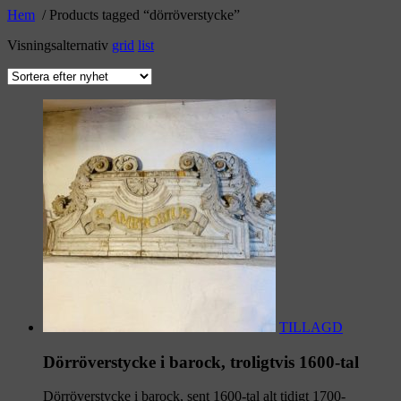
Hem
/ Products tagged “dörröverstycke”
Visningsalternativ
grid
list
TILLAGD
Dörröverstycke i barock, troligtvis 1600-tal
Dörröverstycke i barock, sent 1600-tal alt tidigt 1700-