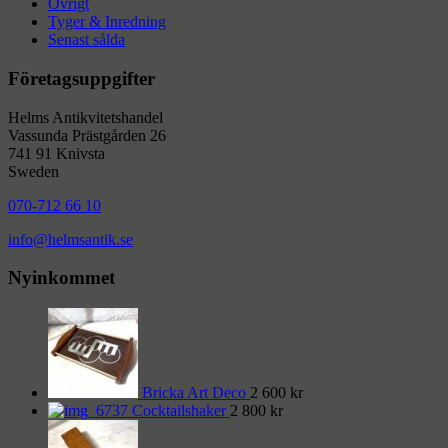
Övrigt
Tyger & Inredning
Senast sålda
Företagsuppgifter
Helms Antikvitetshandel
Vassunda Prästgården 26
741 91 Knivsta
Sweden
070-712 66 10
info@helmsantik.se
Nyinkommet
Bricka Art Deco
2 600
kr
Cocktailshaker
2 800
kr